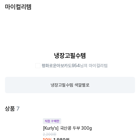
마이컬리템
냉장고필수템
평화로운아보카도954
님의 마이컬리템
냉장고필수템 색깔별로
상품
7
직접 구매한
[Kurly's] 국산콩 두부 300g
2,200
원