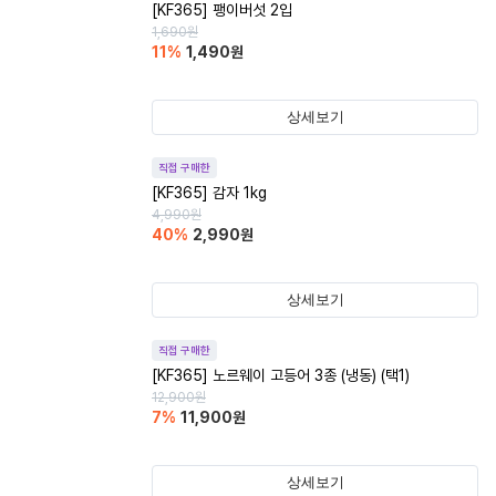
[KF365] 팽이버섯 2입
1,690
원
11
%
1,490
원
상세보기
직접 구매한
[KF365] 감자 1kg
4,990
원
40
%
2,990
원
상세보기
직접 구매한
[KF365] 노르웨이 고등어 3종 (냉동) (택1)
12,900
원
7
%
11,900
원
상세보기