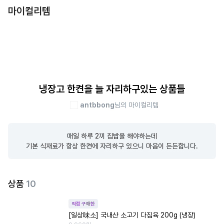
마이컬리템
냉장고 한켠을 늘 자리하구있는 상품들
antbbong
님의 마이컬리템
매일 하루 2끼 집밥을 해야하는데

기본 식재료가 항상 한켠에 자리하구 있으니 마음이 든든합니다.
상품
10
직접 구매한
[일상味소] 국내산 소고기 다짐육 200g (냉장)