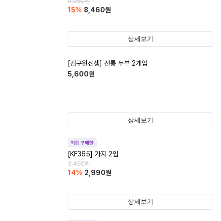
9,960
원
15
%
8,460
원
상세보기
[김구원선생] 전통 두부 2개입
5,600
원
상세보기
직접 구매한
[KF365] 가지 2입
3,490
원
14
%
2,990
원
상세보기