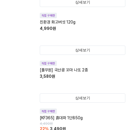
상세보기
직접 구매한
친환경 화고버섯 120g
4,990
원
상세보기
직접 구매한
[풀무원] 국산콩 꼬마 나또 2종
3,580
원
상세보기
직접 구매한
[KF365] 흙대파 1단850g
4,490
원
22
%
3,490
원