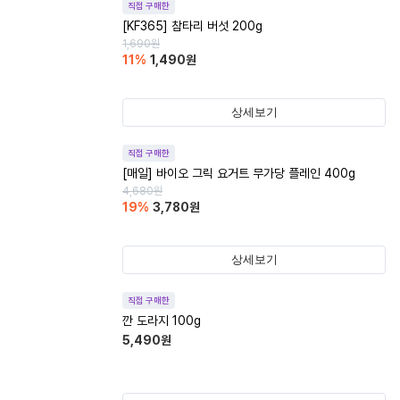
직접 구매한
[KF365] 참타리 버섯 200g
1,690
원
11
%
1,490
원
상세보기
직접 구매한
[매일] 바이오 그릭 요거트 무가당 플레인 400g
4,680
원
19
%
3,780
원
상세보기
직접 구매한
깐 도라지 100g
5,490
원