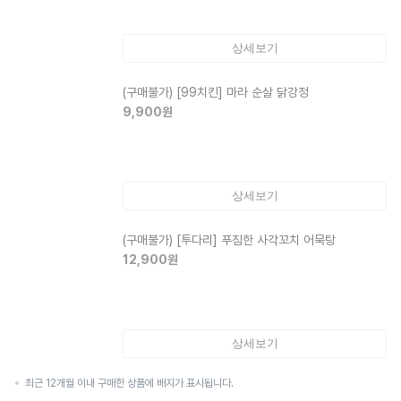
상세보기
(구매불가)
[99치킨] 마라 순살 닭강정
9,900
원
상세보기
(구매불가)
[투다리] 푸짐한 사각꼬치 어묵탕
12,900
원
상세보기
최근 12개월 이내 구매한 상품에 배지가 표시됩니다.