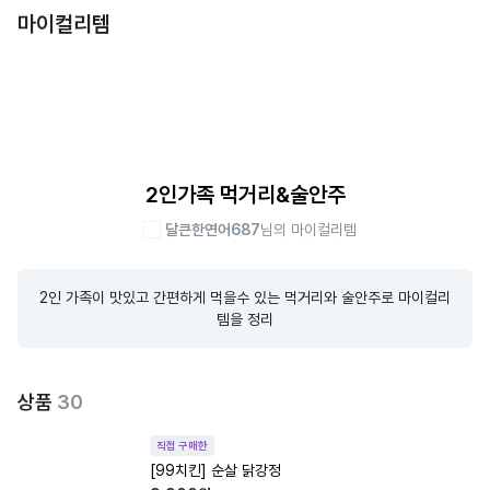
마이컬리템
2인가족 먹거리&술안주
달큰한연어687
님의 마이컬리템
2인 가족이 맛있고 간편하게 먹을수 있는 먹거리와 술안주로 마이컬리
템을 정리
상품
30
직접 구매한
[99치킨] 순살 닭강정