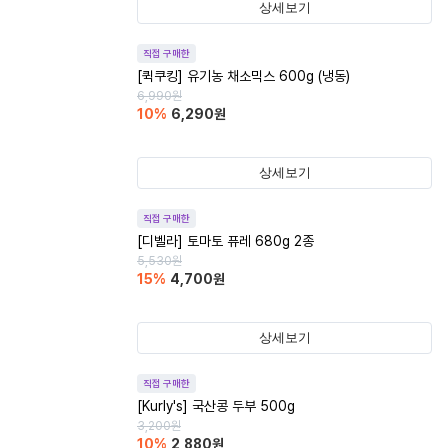
상세보기
직접 구매한
[퀵쿠킹] 유기농 채소믹스 600g (냉동)
6,990
원
10
%
6,290
원
상세보기
직접 구매한
[디벨라] 토마토 퓨레 680g 2종
5,530
원
15
%
4,700
원
상세보기
직접 구매한
[Kurly's] 국산콩 두부 500g
3,200
원
10
%
2,880
원