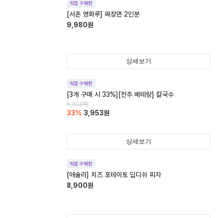
직접 구매한
[서촌 영화루] 짜장면 2인분
9,980
원
상세보기
직접 구매한
[3개 구매 시 33%][전주 베테랑] 칼국수
5,900
원
33
%
3,953
원
상세보기
직접 구매한
[애슐리] 치즈 포테이토 딥디쉬 피자
8,900
원