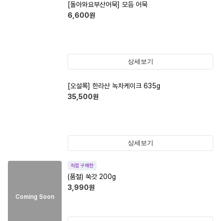
[돌아와요부산어묵] 모듬 어묵
6,600
원
상세보기
[오설록] 한라산 녹차케이크 635g
35,500
원
상세보기
직접 구매한
(품절)
쑥갓 200g
3,990
원
Coming Soon