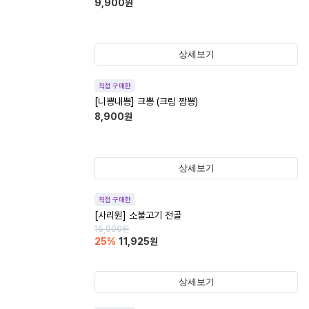
9,900
원
상세보기
직접 구매한
[니뽕내뽕] 크뽕 (크림 짬뽕)
8,900
원
상세보기
직접 구매한
[사리원] 소불고기 전골
15,900
원
25
%
11,925
원
상세보기