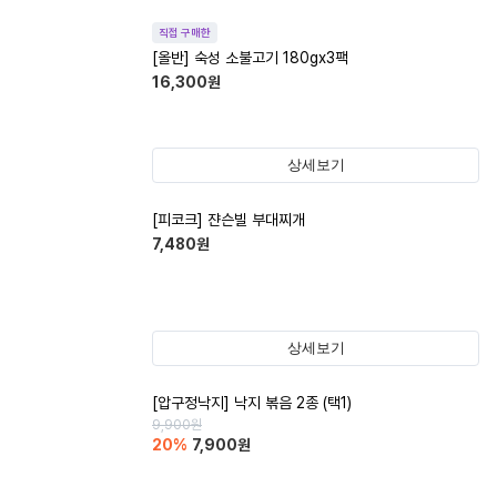
직접 구매한
[올반] 숙성 소불고기 180gx3팩
16,300
원
상세보기
[피코크] 쟌슨빌 부대찌개
7,480
원
상세보기
[압구정낙지] 낙지 볶음 2종 (택1)
9,900
원
20
%
7,900
원