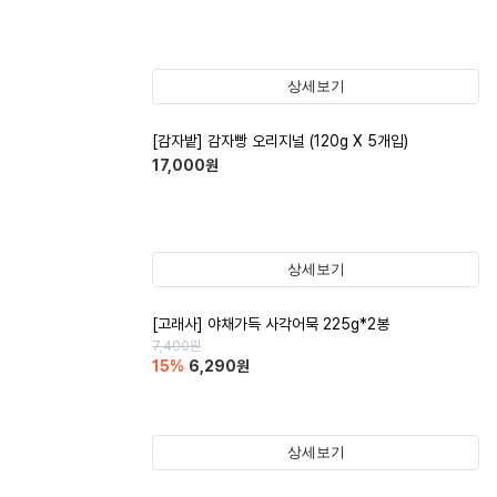
상세보기
[감자밭] 감자빵 오리지널 (120g X 5개입)
17,000
원
상세보기
[고래사] 야채가득 사각어묵 225g*2봉
7,400
원
15
%
6,290
원
상세보기