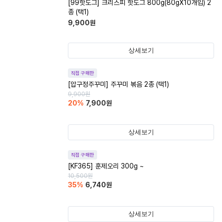
[99핫도그] 크리스피 핫도그 800g(80gX10개입) 2
종 (택1)
9,900
원
상세보기
직접 구매한
[압구정주꾸미] 주꾸미 볶음 2종 (택1)
9,900
원
20
%
7,900
원
상세보기
직접 구매한
[KF365] 훈제오리 300g ~
10,500
원
35
%
6,740
원
상세보기