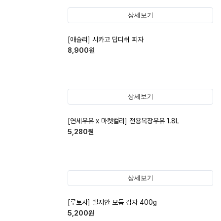
상세보기
[애슐리] 시카고 딥디쉬 피자
8,900
원
상세보기
[연세우유 x 마켓컬리] 전용목장우유 1.8L
5,280
원
상세보기
[루토사] 벨지안 모둠 감자 400g
5,200
원