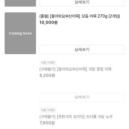
상세보기
(품절)
[돌아와요부산어묵] 모둠 어묵 270g (2개입)
10,000
원
Coming Soon
상세보기
직접 구매한
(구매불가)
[돌아와요부산어묵] 국탕 종합 어묵
8,200
원
상세보기
직접 구매한
(구매불가)
[최현석의 쵸이닷] 트러플 크림 뇨끼
7,900
원