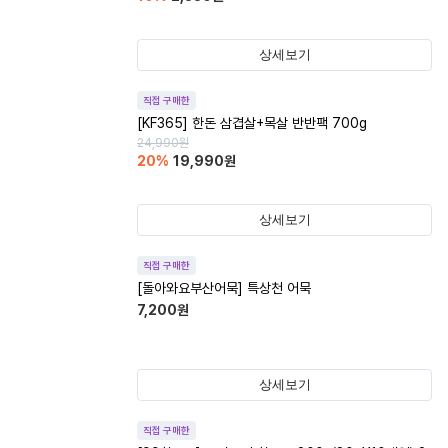
상세보기
직접 구매한
[KF365] 한돈 삼겹살+목살 반반팩 700g
24,990
원
20
%
19,990
원
상세보기
직접 구매한
[돌아와요부산어묵] 특상천 어묵
7,200
원
상세보기
직접 구매한