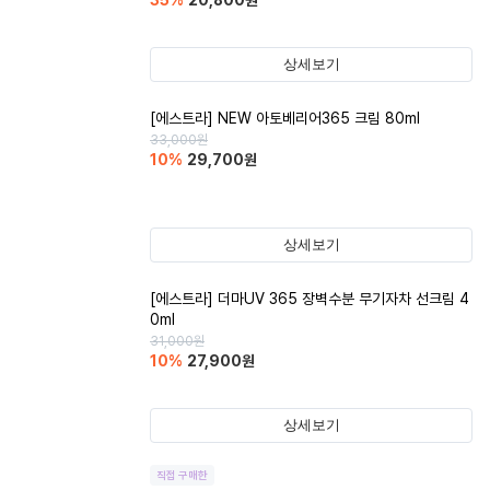
35
%
20,800
원
상세보기
[에스트라] NEW 아토베리어365 크림 80ml
33,000
원
10
%
29,700
원
상세보기
[에스트라] 더마UV 365 장벽수분 무기자차 선크림 4
0ml
31,000
원
10
%
27,900
원
상세보기
직접 구매한