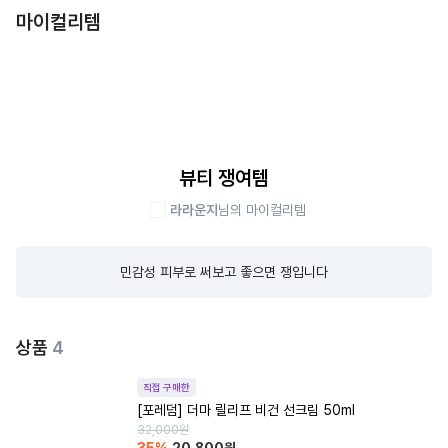
마이컬리템
뷰티 쟁여템
라라운지
님의 마이컬리템
민감성 피부로 써보고 좋으면 쟁입니다
상품
4
직접 구매한
[포레덤] 더마 릴리프 비건 선크림 50ml
32,000
원