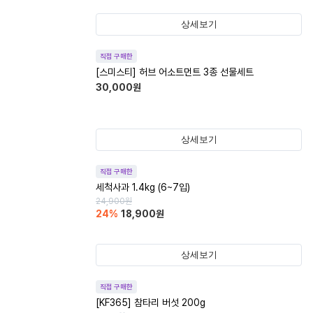
상세보기
직접 구매한
[스미스티] 허브 어소트먼트 3종 선물세트
30,000
원
상세보기
직접 구매한
세척사과 1.4kg (6~7입)
24,900
원
24
%
18,900
원
상세보기
직접 구매한
[KF365] 참타리 버섯 200g