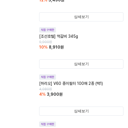
12
%
3,490
원
상세보기
직접 구매한
[조선호텔] 떡갈비 345g
9,900
원
10
%
8,910
원
상세보기
직접 구매한
[하리오] V60 종이필터 100매 2종 (택1)
4,080
원
4
%
3,900
원
상세보기
직접 구매한