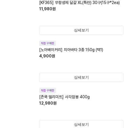
[KF365] 무항생제 달걀 XL(특란) 30구(15구*2ea)
11,980
원
상세보기
직접 구매한
[노아베이커리] 치아바타 3종 150g (택1)
4,900
원
상세보기
직접 구매한
[존쿡 델리미트] 사각잠봉 400g
12,980
원
상세보기