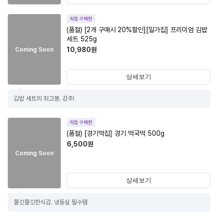
직접 구매한
(품절)
[2개 구매시 20%할인][일가집] 프리미엄 김밥
세트 525g
10,980
원
Coming Soon
상세보기
김밥 세트의 최고봉. 강추!
직접 구매한
(품절)
[경기떡집] 경기 떡국떡 500g
6,500
원
Coming Soon
상세보기
쫄깃쫄깃한식감. 냉동실 필수템