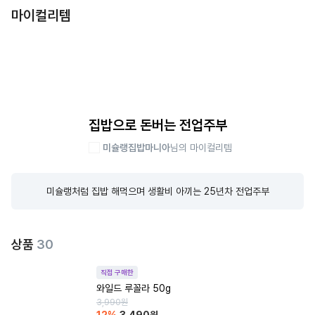
마이컬리템
집밥으로 돈버는 전업주부
미슐랭집밥마니아
님의 마이컬리템
미슐랭처럼 집밥 해먹으며 생활비 아끼는 25년차 전업주부
상품
30
직접 구매한
와일드 루꼴라 50g
3,990
원