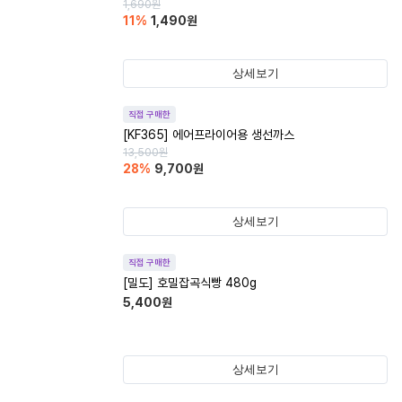
1,690
원
11
%
1,490
원
상세보기
직접 구매한
[KF365] 에어프라이어용 생선까스
13,500
원
28
%
9,700
원
상세보기
직접 구매한
[밀도] 호밀잡곡식빵 480g
5,400
원
상세보기