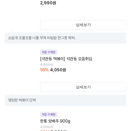
2,990
원
상세보기
손쉽게 조물조물 나물 무쳐 비빔밥 한그릇 뚝딱.
직접 구매한
[석관동 떡볶이] 석관동 모듬튀김
4,500
원
10
%
4,050
원
상세보기
영원한 떡볶이 단짝
직접 구매한
한통 양배추 900g
4,990
원