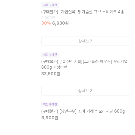
직접 구매한
(구매불가)
[자연실록] 닭가슴살 큐브 스테이크 4종
9,900
원
30
%
6,930
원
상세보기
직접 구매한
(구매불가)
[10주년 기획][그래놀라 하우스] 오리지널
800g 가성비팩
33,500
원
상세보기
직접 구매한
(구매불가)
[낭만부부] 꼬마 가래떡 오리지널 600g
6,900
원