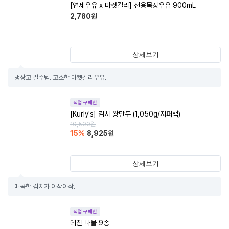
[연세우유 x 마켓컬리] 전용목장우유 900mL
2,780
원
상세보기
냉장고 필수템. 고소한 마켓컬리우유.
직접 구매한
[Kurly's] 김치 왕만두 (1,050g/지퍼백)
10,500
원
15
%
8,925
원
상세보기
매콤한 김치가 아삭아삭.
직접 구매한
데친 나물 9종