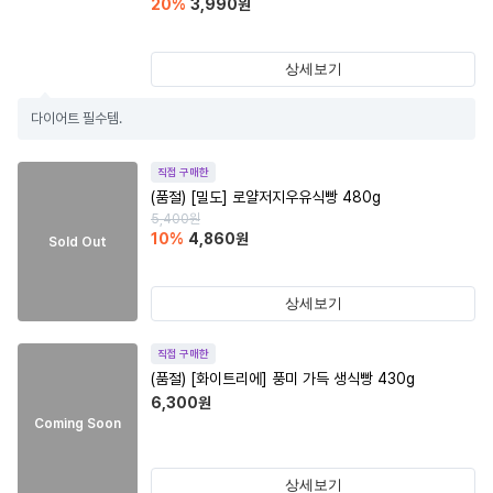
20
%
3,990
원
상세보기
다이어트 필수템.
직접 구매한
(품절)
[밀도] 로얄저지우유식빵 480g
5,400
원
10
%
4,860
원
Sold Out
상세보기
직접 구매한
(품절)
[화이트리에] 풍미 가득 생식빵 430g
6,300
원
Coming Soon
상세보기