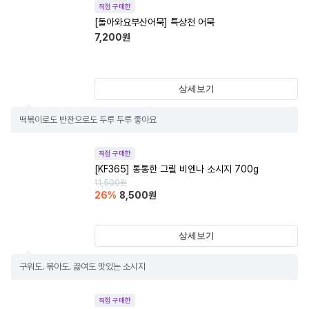
직접 구매한
[돌아와요부산어묵] 특상천 어묵
7,200
원
상세보기
떡볶이로도 반찬으로도 두루 두루 좋아요
직접 구매한
[KF365] 통통한 그릴 비엔나 소시지 700g
11,500
원
26
%
8,500
원
상세보기
구워도. 볶아도. 끓여도 맛있는 소시지
직접 구매한