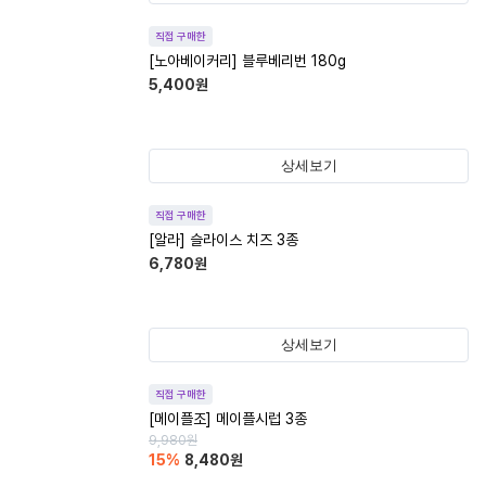
직접 구매한
[노아베이커리] 블루베리번 180g
5,400
원
상세보기
직접 구매한
[알라] 슬라이스 치즈 3종
6,780
원
상세보기
직접 구매한
[메이플조] 메이플시럽 3종
9,980
원
15
%
8,480
원