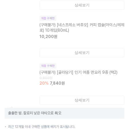
상세보기
직접 구매한
(구매불가)
[네스프레소 버츄오] 커피 캡슐(아이스/레제
로) 10개입(80mL)
10,200
원
상세보기
직접 구매한
(구매불가)
[골라담기] 인기 여름 면요리 9종 (택2)
9,800
원
20
%
7,840
원
상세보기
출출한 밤. 칼로리 낮은 야식으로 쵝오
최근 12개월 이내 구매한 상품에 배지가 표시됩니다.