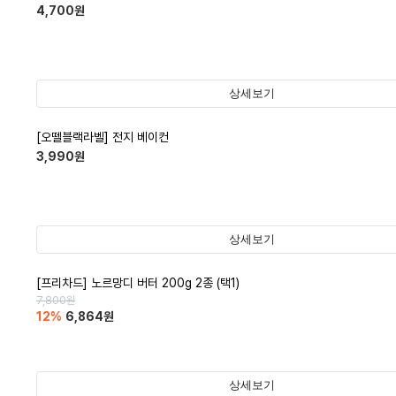
4,700
원
상세보기
[오뗄블랙라벨] 전지 베이컨
3,990
원
상세보기
[프리차드] 노르망디 버터 200g 2종 (택1)
7,800
원
12
%
6,864
원
상세보기