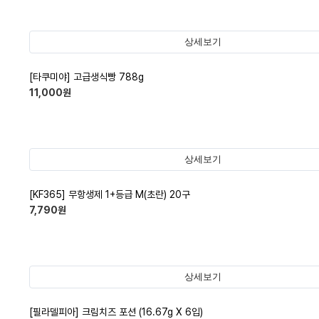
상세보기
[타쿠미야] 고급생식빵 788g
11,000
원
상세보기
[KF365] 무항생제 1+등급 M(초란) 20구
7,790
원
상세보기
[필라델피아] 크림치즈 포션 (16.67g X 6입)