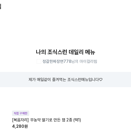
템
나의 조식스런 데일리 메뉴
정갈한짜장면778
님의 마이컬리템
제가 매일같이 즐겨먹는 조식스런메뉴입니다♡
직접 구매한
[복음자리] 무농약 딸기로 만든 잼 2종 (택1)
4,280
원