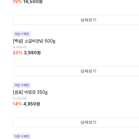
19
%
16,500
원
상세보기
직접 구매한
[백설] 소갈비양념 500g
4,980
원
20
%
3,980
원
상세보기
직접 구매한
[샘표] 비빔장 350g
5,700
원
14
%
4,850
원
상세보기
직접 구매한