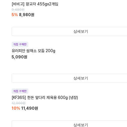
[비비고] 왕교자 455gx2개입
9,480
원
5
%
8,980
원
상세보기
직접 구매한
유러피안 쌈채소 모둠 200g
5,090
원
상세보기
직접 구매한
[KF365] 한돈 앞다리 제육용 600g (냉장)
12,900
원
10
%
11,490
원
상세보기