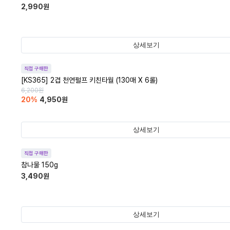
2,990
원
상세보기
직접 구매한
[KS365] 2겹 천연펄프 키친타월 (130매 X 6롤)
6,200
원
20
%
4,950
원
상세보기
직접 구매한
참나물 150g
3,490
원
상세보기