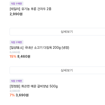
직접 구매한
[테일러] 유기농 푸룬 건자두 2종
2,990
원
상세보기
직접 구매한
[일상味소] 국내산 소고기 다짐육 200g (냉장)
9,960
원
15
%
8,460
원
상세보기
직접 구매한
[청정원] 화끈한 매운 갈비양념 500g
3,980
원
7
%
3,690
원