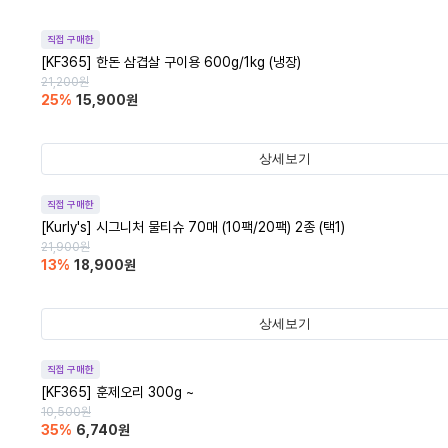
직접 구매한
[KF365] 한돈 삼겹살 구이용 600g/1kg (냉장)
21,200
원
25
%
15,900
원
상세보기
직접 구매한
[Kurly's] 시그니처 물티슈 70매 (10팩/20팩) 2종 (택1)
21,900
원
13
%
18,900
원
상세보기
직접 구매한
[KF365] 훈제오리 300g ~
10,500
원
35
%
6,740
원