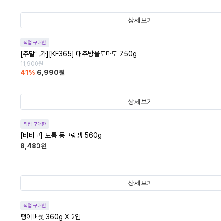
상세보기
직접 구매한
[주말특가][KF365] 대추방울토마토 750g
11,900
원
41
%
6,990
원
상세보기
직접 구매한
[비비고] 도톰 동그랑땡 560g
8,480
원
상세보기
직접 구매한
팽이버섯 360g X 2입