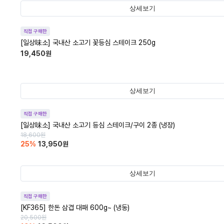
상세보기
직접 구매한
[일상味소] 국내산 소고기 꽃등심 스테이크 250g
19,450
원
상세보기
직접 구매한
[일상味소] 국내산 소고기 등심 스테이크/구이 2종 (냉장)
18,600
원
25
%
13,950
원
상세보기
직접 구매한
[KF365] 한돈 삼겹 대패 600g~ (냉동)
20,500
원