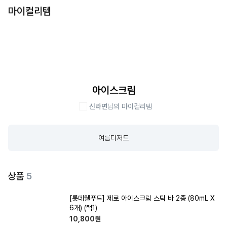
마이컬리템
아이스크림
신라면
님의 마이컬리템
여름디저트
상품
5
[롯데웰푸드] 제로 아이스크림 스틱 바 2종 (80mL X
6개) (택1)
10,800
원