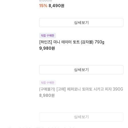
9,990
원
15
%
8,490
원
상세보기
직접 구매한
[하인즈] 미니 테이터 토트 (감자볼) 793g
9,980
원
상세보기
직접 구매한
(구매불가)
[고메] 페퍼로니 토마토 시카고 피자 390G
8,980
원
상세보기