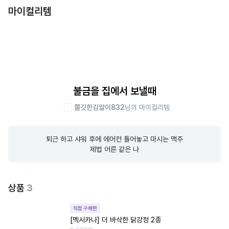
마이컬리템
불금을 집에서 보낼때
쫄깃한김말이832
님의 마이컬리템
퇴근 하고 샤워 후에 에어컨 틀어놓고 마시는 맥주

제법 어른 같은 나
상품
3
직접 구매한
[멕시카나] 더 바삭한 닭강정 2종