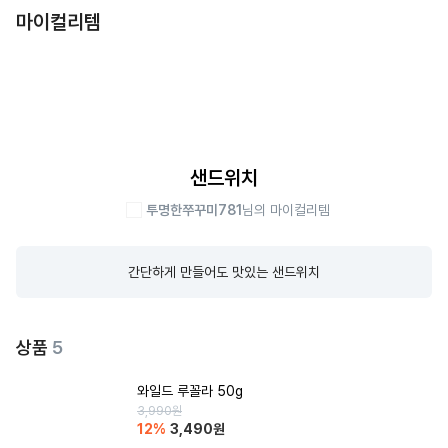
마이컬리템
샌드위치
투명한쭈꾸미781
님의 마이컬리템
간단하게 만들어도 맛있는 샌드위치
상품
5
와일드 루꼴라 50g
3,990
원
12
%
3,490
원