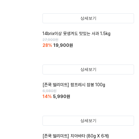
상세보기
14brix이상 못생겨도 맛있는 사과 1.5kg
27,900
원
28
%
19,900
원
상세보기
[존쿡 델리미트] 팜프레시 잠봉 100g
6,980
원
14
%
5,990
원
상세보기
[존쿡 델리미트] 치아바타 (80g X 6개)