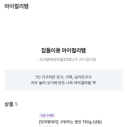
마이컬리템
집들이용 마이컬리템
뜨거운버섯전골236
님의 마이컬리템
1인 가구지만 친구, 가족, 남자친구가

자주 놀러 오기에 만든 나의 마이컬리템 💜
상품
5
직접 구매한
[맛의명태자] 구워먹는 명란 150g (냉동)