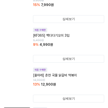
9,500
원
15
%
7,990
원
상세보기
직접 구매한
[KF365] 백다다기오이 3입
5,490
원
9
%
4,990
원
상세보기
직접 구매한
[올마레] 춘천 국물 닭갈비 떡볶이
14,900
원
13
%
12,900
원
상세보기