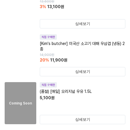
13,600
원
3
%
13,100
원
상세보기
직접 구매한
[Kim's butcher] 미국산 소고기 대패 우삼겹 (냉동) 2
종
14,900
원
20
%
11,900
원
상세보기
직접 구매한
(품절)
[매일] 오리지널 우유 1.5L
5,100
원
Coming Soon
상세보기