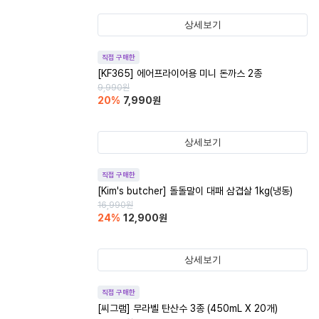
상세보기
직접 구매한
[KF365] 에어프라이어용 미니 돈까스 2종
9,990
원
20
%
7,990
원
상세보기
직접 구매한
[Kim's butcher] 돌돌말이 대패 삼겹살 1kg(냉동)
16,990
원
24
%
12,900
원
상세보기
직접 구매한
[씨그램] 무라벨 탄산수 3종 (450mL X 20개)