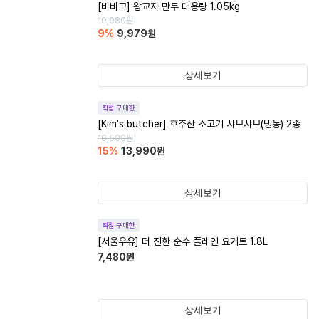
[비비고] 왕교자 만두 대용량 1.05kg
10,980
원
9
%
9,979
원
상세보기
직접 구매한
[Kim's butcher] 호주산 소고기 샤브샤브(냉동) 2종
16,500
원
15
%
13,990
원
상세보기
직접 구매한
[서울우유] 더 진한 순수 플레인 요거트 1.8L
7,480
원
상세보기