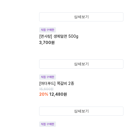
상세보기
직접 구매한
[면사랑] 생메밀면 500g
3,700
원
상세보기
직접 구매한
[마더푸드] 쪽갈비 2종
15,600
원
20
%
12,480
원
상세보기
직접 구매한