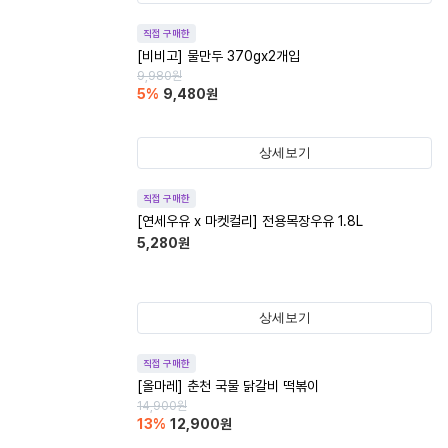
직접 구매한
[비비고] 물만두 370gx2개입
9,980
원
5
%
9,480
원
상세보기
직접 구매한
[연세우유 x 마켓컬리] 전용목장우유 1.8L
5,280
원
상세보기
직접 구매한
[올마레] 춘천 국물 닭갈비 떡볶이
14,900
원
13
%
12,900
원