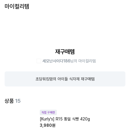
마이컬리템
재구매템
세모난사이다186
님의 마이컬리템
초딩워킹맘의 아이들 식자재 재구매템
상품
15
직접 구매한
[Kurly's] R15 통밀 식빵 420g
3,980
원