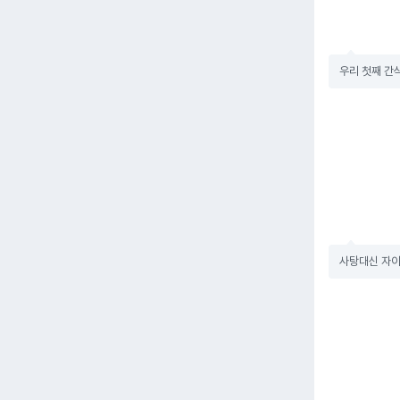
우리 첫째 간
사탕대신 자