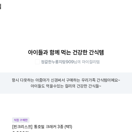
템
아이들과 함께 먹는 건강한 간식템
정갈한누룽지탕909
님의 마이컬리템
항시 다욧하는 아줌마가 신경써서 구매하는 우리가족 간식템이예요~

아이들도 먹을수있는 컬리의 건강한 간식들~
직접 구매한
[핀크리스프] 통호밀 크래커 3종 (택1)