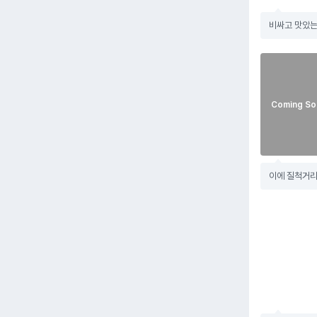
비싸고 맛았는
Coming So
이에 질척거리