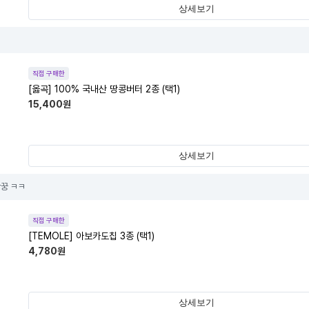
상세보기
직접 구매한
[옳곡] 100% 국내산 땅콩버터 2종 (택1)
15,400
원
상세보기
꿍 ㅋㅋ
직접 구매한
[TEMOLE] 아보카도칩 3종 (택1)
4,780
원
상세보기