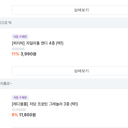
상세보기
식으로 딱
직접 구매한
[퍼지락] 자일리톨 캔디 4종 (택1)
4,500
원
11
%
3,990
원
상세보기
이리톨로~
직접 구매한
[레디블룸] 저당 프로틴 그래놀라 3종 (택1)
12,900
원
8
%
11,800
원