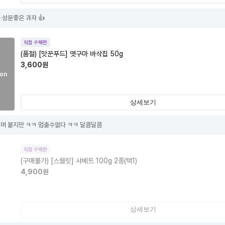
 성분좋은 과자 👍
직접 구매한
(품절)
[맛꾼푸드] 엿구마 바삭칩 50g
3,600
원
on
상세보기
며 붙지만 ㅋㅋ 멈출수없다 ㅋㅋ 달콤달콤
직접 구매한
(구매불가)
[스웰릿] 샤베트 100g 2종(택1)
4,900
원
상세보기