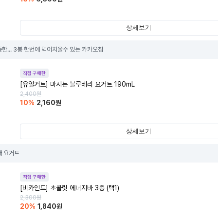
상세보기
한... 3봉 한번에 먹어치울수 있는 카카오칩
직접 구매한
[유얼거트] 마시는 블루베리 요거트 190mL
2,400
원
10
%
2,160
원
상세보기
애 요거트
직접 구매한
[비카인드] 초콜릿 에너지바 3종 (택1)
2,300
원
20
%
1,840
원