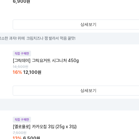
6,900
원
상세보기
소한 과자! 위에  크림치즈나 잼 발라서 먹음 꿀맛!
직접 구매한
[그릭데이] 그릭요거트 시그니처 450g
14,500
원
16
%
12,100
원
상세보기
템
직접 구매한
[옐로욜로] 카카오칩 3입 (25g x 3입)
7,500
원
13
%
6,500
원