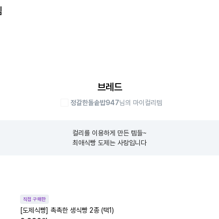
템
브레드
정갈한돌솥밥947
님의 마이컬리템
컬리를 이용하게 만든 템들~

최애식빵 도제는 사랑입니다
직접 구매한
[도제식빵] 촉촉한 생식빵 2종 (택1)