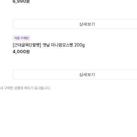
6,990
원
상세보기
직접 구매한
[근대골목단팥빵] 옛날 미니맘모스빵 200g
4,000
원
상세보기
이내 구매한 상품에 배지가 표시됩니다.