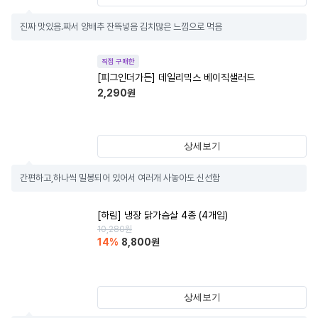
진짜 맛있음.짜서 양배추 잔뜩넣음 김치많은 느낌으로 먹음
직접 구매한
[피그인더가든] 데일리믹스 베이직샐러드
2,290
원
상세보기
간편하고,하나씩 밀봉되어 있어서 여러개 사놓아도 신선함
[하림] 냉장 닭가슴살 4종 (4개입)
10,280
원
14
%
8,800
원
상세보기