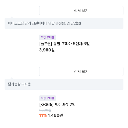
상세보기
아이스크림,단거 땡길때마다 단맛 충전용. 넘 맛있음!
직접 구매한
[풀무원] 통밀 또띠아 6인치(6입)
3,980
원
상세보기
닭가슴살 피자용
직접 구매한
[KF365] 팽이버섯 2입
1,690
원
11
%
1,490
원