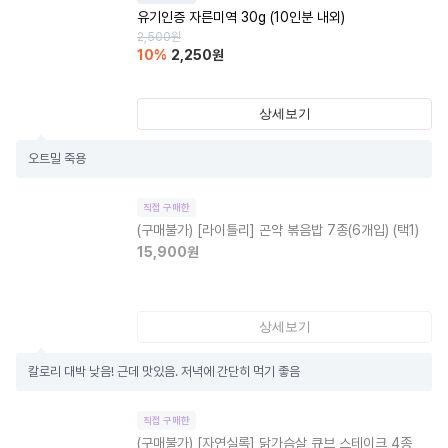
유기인증 자른미역 30g (10인분 내외)
2,500
원
10
%
2,250
원
상세보기
오트밀 죽용
직접 구매한
(구매불가)
[라이틀리] 곤약 볶음밥 7종(6개입) (택1)
15,900
원
상세보기
칼로리 대박 낮음! 근데 맛있음. 저녁에 간단히 먹기 좋음
직접 구매한
(구매불가)
[자연실록] 닭가슴살 큐브 스테이크 4종