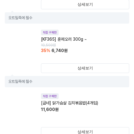
상세보기
오트밀죽에 필수
직접 구매한
[KF365] 훈제오리 300g ~
10,500
원
35
%
6,740
원
상세보기
오트밀죽에 필수
직접 구매한
[굽네] 닭가슴살 김치볶음밥(4개입)
11,600
원
상세보기