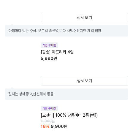
상세보기
아침마다 먹는 주식. 오트밀 종류별로 다 사먹어봤지만 제일 괜찮
직접 구매한
[팜송] 파프리카 4입
5,990
원
상세보기
컬리는 상태좋고,신선해서 좋음
직접 구매한
[오넛티] 100% 땅콩버터 2종 (택1)
11,900
원
16
%
9,900
원