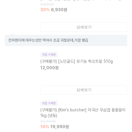
9,900
원
30
%
6,930
원
상세보기
전자렌지에 데우는것만 먹어서 조금 귀찮은데,가끔 땡김
직접 구매한
(구매불가)
[노던골드] 유기농 퀵오트밀 510g
12,000
원
상세보기
직접 구매한
(구매불가)
[Kim's butcher] 미국산 우삼겹 돌돌말이
1kg (냉동)
23,900
원
16
%
19,990
원