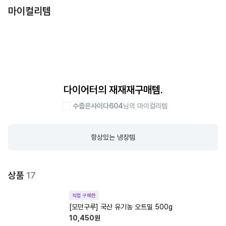
마이컬리템
다이어터의 재재재구매템.
수줍은사이다604
님의 마이컬리템
항상있는 냉장템
상품
17
직접 구매한
[모던구루] 국산 유기농 오트밀 500g
10,450
원