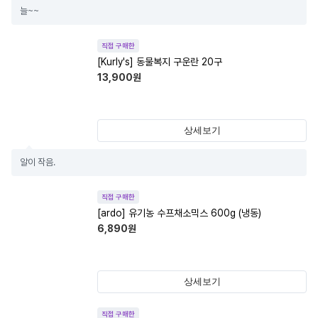
늘~~
직접 구매한
[Kurly's] 동물복지 구운란 20구
13,900
원
상세보기
알이 작음.
직접 구매한
[ardo] 유기농 수프채소믹스 600g (냉동)
6,890
원
상세보기
직접 구매한