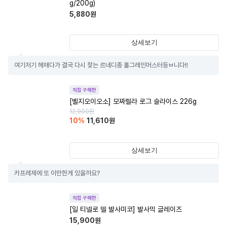
g/200g)
5,880
원
상세보기
여기저기 헤매다가 결국 다시 찾는 르네디종 홀그레인머스터등ㅂ니다!!
직접 구매한
[벨지오이오소] 모짜렐라 로그 슬라이스 226g
12,900
원
10
%
11,610
원
상세보기
카프레제에 또 이만한게 있을까요?
직접 구매한
[일 티넬로 델 발사미코] 발사믹 글레이즈
15,900
원