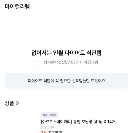
마이컬리템
없어서는 안될 다이어트 식단템
깜찍한삼겹살571
님의 마이컬리템
다이어트 식단에 꼭 필요한 컬리템들만 모았어요
상품
9
직접 구매한
[아르토스베이커리] 통밀 모닝빵 (40g X 14개)
5,500
원