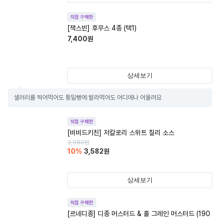
직접 구매한
[잭스빈] 후무스 4종 (택1)
7,400
원
상세보기
샐러리를 찍어먹어도 통밀빵에 발라먹어도 어디에나 어울려요
직접 구매한
[비비드키친] 저칼로리 스위트 칠리 소스
3,980
원
10
%
3,582
원
상세보기
직접 구매한
[르네디종] 디종 머스터드 & 홀 그레인 머스터드 (190