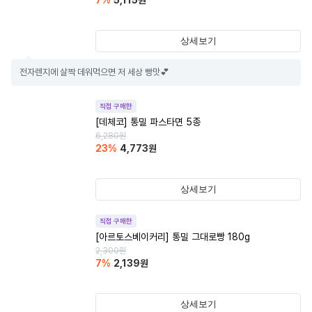
7
%
5,115
원
상세보기
전자렌지에 살짝 데워먹으면 저 세상 빵맛💕
직접 구매한
[데체코] 통밀 파스타면 5종
6,280
원
23
%
4,773
원
상세보기
직접 구매한
[아르토스베이커리] 통밀 그대로빵 180g
2,300
원
7
%
2,139
원
상세보기