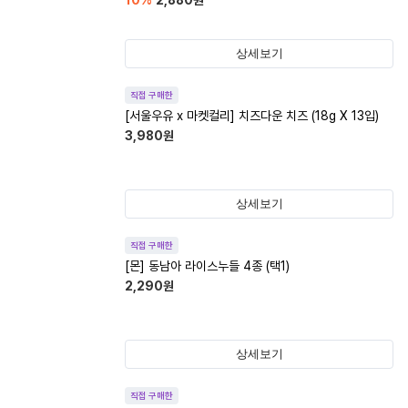
10
%
2,880
원
상세보기
직접 구매한
[서울우유 x 마켓컬리] 치즈다운 치즈 (18g X 13입)
3,980
원
상세보기
직접 구매한
[몬] 동남아 라이스누들 4종 (택1)
2,290
원
상세보기
직접 구매한