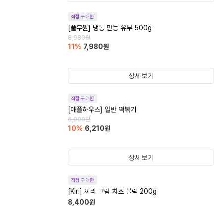
직접 구매한
[풀무원] 냉동 만능 유부 500g
8,980
원
11
%
7,980
원
상세보기
직접 구매한
[애플하우스] 일반 떡볶기
6,900
원
10
%
6,210
원
상세보기
직접 구매한
[Kiri] 끼리 크림 치즈 블럭 200g
8,400
원