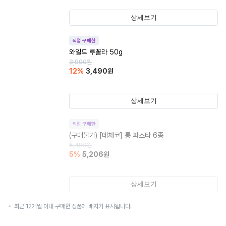
상세보기
직접 구매한
와일드 루꼴라 50g
3,990
원
12
%
3,490
원
상세보기
직접 구매한
(구매불가)
[데체코] 롱 파스타 6종
5,480
원
5
%
5,206
원
상세보기
최근 12개월 이내 구매한 상품에 배지가 표시됩니다.