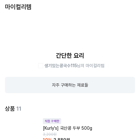
마이컬리템
간단한 요리
생기있는콩국수115
님의 마이컬리템
자주 구매하는 재료들
상품
11
직접 구매한
[Kurly's] 국산콩 두부 500g
3,200
원