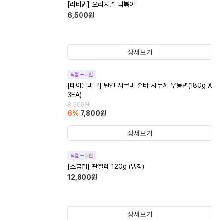
[라비퀸] 오리지널 떡볶이
6,500
원
상세보기
직접 구매한
[테이블마크] 탄넨 시코미 혼바 사누끼 우동면(180g X
3EA)
8,300
원
6
%
7,800
원
상세보기
직접 구매한
[소금집] 관찰레 120g (냉장)
12,800
원
상세보기