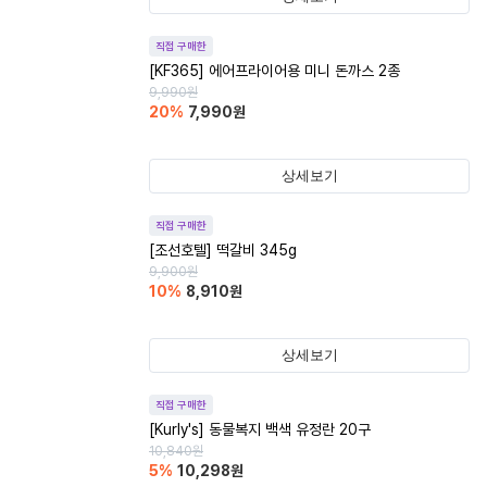
직접 구매한
[KF365] 에어프라이어용 미니 돈까스 2종
9,990
원
20
%
7,990
원
상세보기
직접 구매한
[조선호텔] 떡갈비 345g
9,900
원
10
%
8,910
원
상세보기
직접 구매한
[Kurly's] 동물복지 백색 유정란 20구
10,840
원
5
%
10,298
원