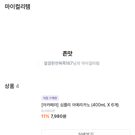
마이컬리템
존맛
깔끔한전복죽167
님의 마이컬리템
상품
4
직접 구매한
[아카페라] 심플리 아메리카노 (400mL X 6개)
8,980
원
11
%
7,980
원
상세보기