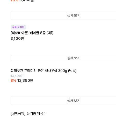
10
%
8,400
원
상세보기
직접 구매한
[픽어베이글] 베이글 8종 (택1)
3,100
원
상세보기
껍질벗긴 프리미엄 붉은 생새우살 300g (냉동)
13,490
원
8
%
12,390
원
상세보기
[고메공방] 들기름 막국수