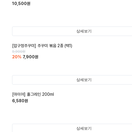
10,500
원
상세보기
[압구정주꾸미] 주꾸미 볶음 2종 (택1)
9,900
원
20
%
7,900
원
상세보기
[마이어] 홀그레인 200ml
6,580
원
상세보기