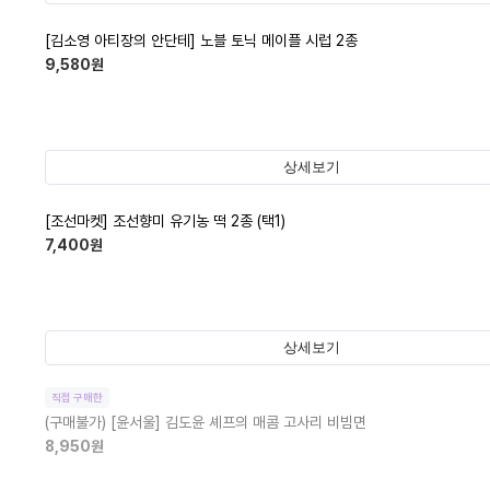
[김소영 아티장의 안단테] 노블 토닉 메이플 시럽 2종
9,580
원
상세보기
[조선마켓] 조선향미 유기농 떡 2종 (택1)
7,400
원
상세보기
직접 구매한
(구매불가)
[윤서울] 김도윤 셰프의 매콤 고사리 비빔면
8,950
원