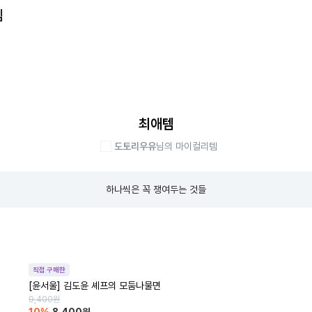
템
최애템
도토리우유
님의 마이컬리템
하나씩은 꼭 쟁여두는 것들
직접 구매한
[윤서울] 김도윤 셰프의 모둠나물면
9,400
원