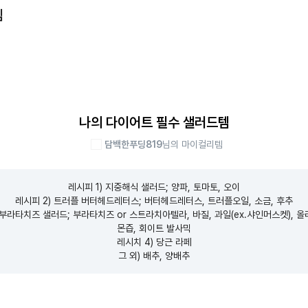
템
나의 다이어트 필수 샐러드템
담백한푸딩819
님의 마이컬리템
레시피 1) 지중해식 샐러드; 양파, 토마토, 오이

레시피 2) 트러플 버터헤드레터스; 버터헤드레터스, 트러플오일, 소금, 후추

 부라타치즈 샐러드; 부라타치즈 or 스트라치아텔라, 바질, 과일(ex.샤인머스켓), 
몬즙, 회이트 발사믹

레시치 4) 당근 라페

그 외) 배추, 양배추