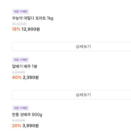
직접 구매한
무농약 마틸다 토마토 1kg
15,900
원
18
%
12,900
원
상세보기
직접 구매한
알배기 배추 1봉
3,990
원
40
%
2,390
원
상세보기
직접 구매한
한통 양배추 900g
4,990
원
20
%
3,990
원