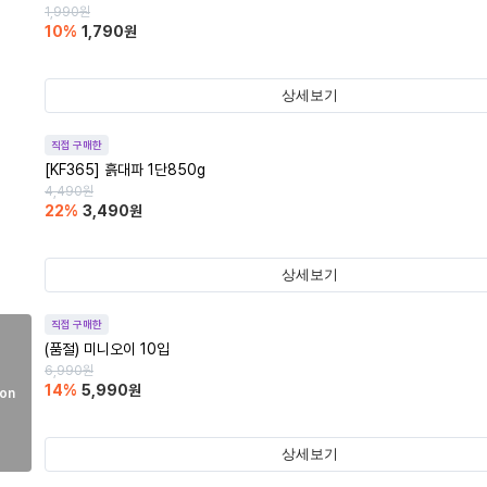
1,990
원
10
%
1,790
원
상세보기
직접 구매한
[KF365] 흙대파 1단850g
4,490
원
22
%
3,490
원
상세보기
직접 구매한
(품절)
미니오이 10입
6,990
원
14
%
5,990
원
on
상세보기