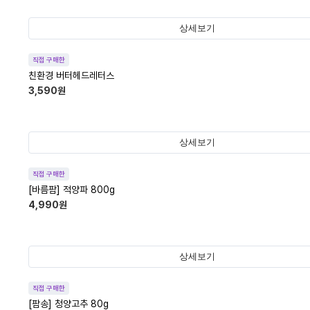
상세보기
직접 구매한
친환경 버터헤드레터스
3,590
원
상세보기
직접 구매한
[바름팜] 적양파 800g
4,990
원
상세보기
직접 구매한
[팜송] 청양고추 80g