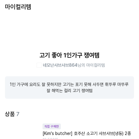
마이컬리템
고기 좋아 1인가구 쟁여템
네모난샤브샤브864
님의 마이컬리템
1인 가구에 요리도 잘 못하지만 고기는 포기 못해 사두면 휘뚜루 마뚜루 
잘 해먹는 컬리 고기 쟁여템
상품
7
직접 구매한
[Kim's butcher] 호주산 소고기 샤브샤브(냉동) 2종