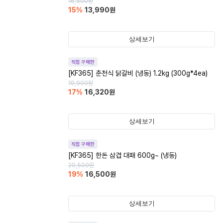
16,500
원
15
%
13,990
원
상세보기
직접 구매한
[KF365] 춘천식 닭갈비 (냉동) 1.2kg (300g*4ea)
19,900
원
17
%
16,320
원
상세보기
직접 구매한
[KF365] 한돈 삼겹 대패 600g~ (냉동)
20,500
원
19
%
16,500
원
상세보기