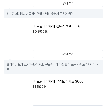
상세보기
타르틴 최애빵...♡ 올리브오일 넉넉히 둘러서 구우면 극락
[타르틴베이커리] 컨트리 하프 500g
10,500
원
상세보기
오리지널 보다 크기가 훨씬 커요! 샌드위치에 가장 많이 쓰는 사워도우입니다 ㅎ
ㅎ
[타르틴베이커리] 올리브 푸가스 300g
11,500
원