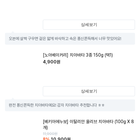
상세보기
오븐에 살짝 구우면 겉은 얇게 바삭하고 속은 퐁신쫀득해서 너무 맛있어요!
[노아베이커리] 치아바타 3종 150g (택1)
4,900
원
상세보기
완전 퐁신쫀득한 치아바타예요! 감자 치아바타 추천합니다 ㅎㅎ
[베키아에누보] 이탈리안 올리브 치아바타 (100g X 8
개)
11,900
원
8
%
10,900
원