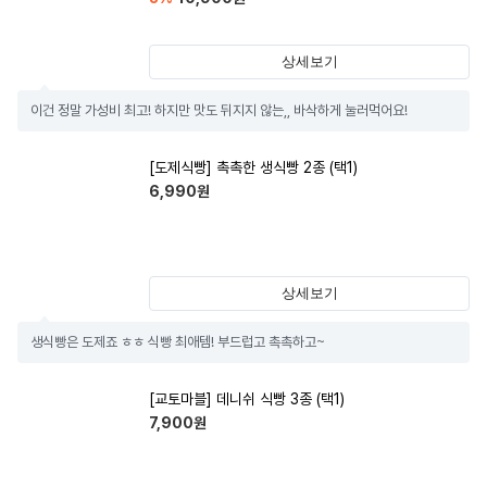
상세보기
이건 정말 가성비 최고! 하지만 맛도 뒤지지 않는,, 바삭하게 눌러먹어요!
[도제식빵] 촉촉한 생식빵 2종 (택1)
6,990
원
상세보기
생식빵은 도제죠 ㅎㅎ 식빵 최애템! 부드럽고 촉촉하고~
[교토마블] 데니쉬 식빵 3종 (택1)
7,900
원