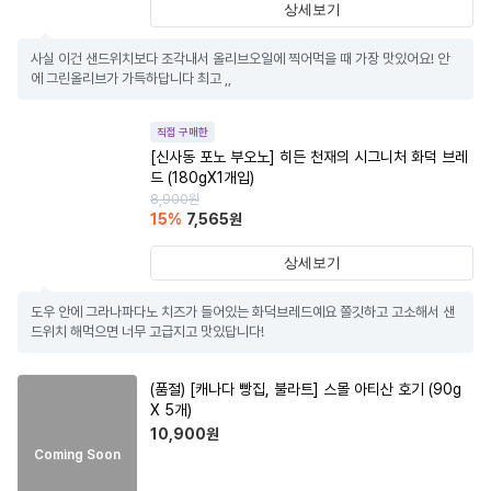
상세보기
사실 이건 샌드위치보다 조각내서 올리브오일에 찍어먹을 때 가장 맛있어요! 안
에 그린올리브가 가득하답니다 최고 ,,
직접 구매한
[신사동 포노 부오노] 히든 천재의 시그니처 화덕 브레
드 (180gX1개입)
8,900
원
15
%
7,565
원
상세보기
도우 안에 그라나파다노 치즈가 들어있는 화덕브레드예요 쫄깃하고 고소해서 샌
드위치 해먹으면 너무 고급지고 맛있답니다!
(품절)
[캐나다 빵집, 불라트] 스몰 아티산 호기 (90g
X 5개)
10,900
원
Coming Soon