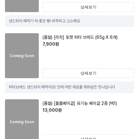
상세보기
샌드위치 해먹기 딱 좋은 빵! 바작하고 고소해요
(품절)
[리치] 포켓 피타 브레드 (65g X 6개)
7,900
원
Coming Soon
상세보기
피타브레드 샌드위치 해먹어요! 안에 어떤 재료를 채워넣든 맛나답니다
(품절)
[훕훕베이글] 유기농 베이글 2종 (택1)
13,000
원
Coming Soon