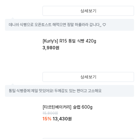
상세보기
데니쉬 식빵으로 오픈토스트 해먹으면 정말 하룰라라 갑니다,, ♡
[Kurly's] R15 통밀 식빵 420g
3,980
원
상세보기
통밀 식빵중에 제일 맛있어요! 두께감도 있는 편이고 고소해요
[타르틴베이커리] 슬랩 600g
15,800
원
15
%
13,430
원