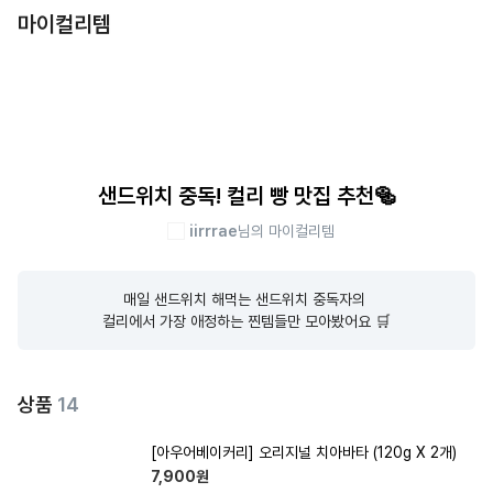
마이컬리템
샌드위치 중독! 컬리 빵 맛집 추천🥯
iirrrae
님의 마이컬리템
매일 샌드위치 해먹는 샌드위치 중독자의 

컬리에서 가장 애정하는 찐템들만 모아봤어요 🛒
상품
14
[아우어베이커리] 오리지널 치아바타 (120g X 2개)
7,900
원