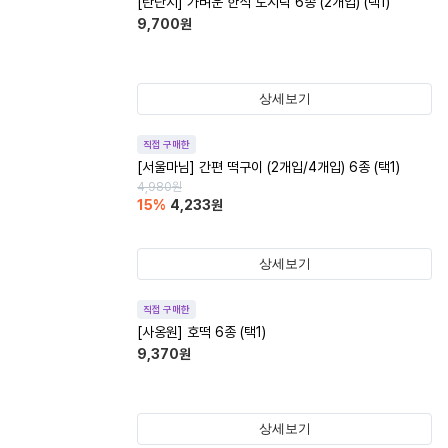
[탄단지] 가벼운 한식 도시락 6종 (2개입) (택1)
9,700
원
상세보기
직접 구매한
[서울마님] 간편 떡구이 (2개입/4개입) 6종 (택1)
4,980
원
15
%
4,233
원
상세보기
직접 구매한
[사옹원] 호떡 6종 (택1)
9,370
원
상세보기