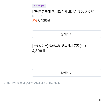
직접 구매한
[그녀의빵공장] 햄치즈 야채 모닝빵 (35g X 6개)
6,600
원
7
%
6,130
원
상세보기
[스윗밸런스] 샐러드랩 샌드위치 7종 (택1)
4,300
원
상세보기
최근 12개월 이내 구매한 상품에 배지가 표시됩니다.
0
0