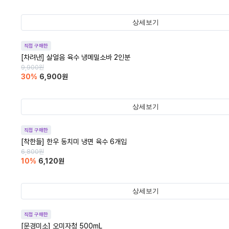
상세보기
직접 구매한
[차려낸] 살얼음 육수 냉메밀소바 2인분
9,900
원
30
%
6,900
원
상세보기
직접 구매한
[착한들] 한우 동치미 냉면 육수 6개입
6,800
원
10
%
6,120
원
상세보기
직접 구매한
[문경미소] 오미자청 500mL