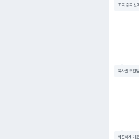
초복 중복 말
묵사발 추천템
화끈하게 매운