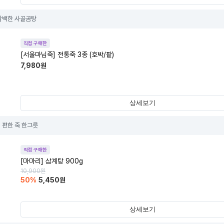
담백한 사골곰탕
직접 구매한
[서울마님죽] 전통죽 3종 (호박/팥)
7,980
원
상세보기
 편한 죽 한그릇
직접 구매한
[마마리] 삼계탕 900g
10,900
원
50
%
5,450
원
상세보기