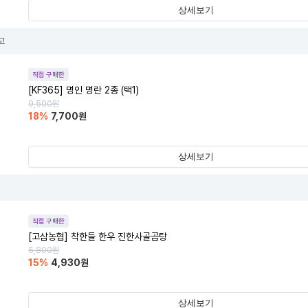
상세보기
고
직접 구매한
[KF365] 명인 명란 2종 (택1)
9,500
원
18
%
7,700
원
상세보기
직접 구매한
[고삼농협] 착한들 한우 진한사골곰탕
5,800
원
15
%
4,930
원
상세보기