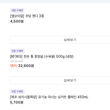
직접 구매한
[엠오이칼] 무당 캔디 3종
4,500
원
상세보기
직접 구매한
[KF365] 한돈 통 항정살 (수육용) 500g (냉장)
38,900
원
15
%
32,900
원
상세보기
직접 구매한
[제주 성이시돌목장] 유기농 마시는 요거트 플레인 450mL
5,700
원