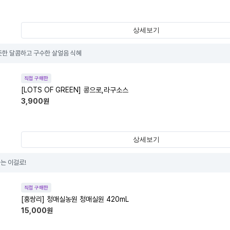
상세보기
듯한 달콤하고 구수한 살얼음 식혜
직접 구매한
[LOTS OF GREEN] 콩으로,라구소스
3,900
원
상세보기
는 이걸로!
직접 구매한
[홍쌍리] 청매실농원 청매실원 420mL
15,000
원