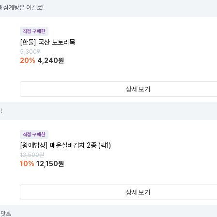
복 삼계탕은 이걸로!
직접 구매한
[한둘] 국산 도토리묵
5,300
원
20
%
4,240
원
상세보기
!
직접 구매한
[왕애밥상] 매운실비김치 2종 (택1)
13,500
원
10
%
12,150
원
상세보기
맛♨️