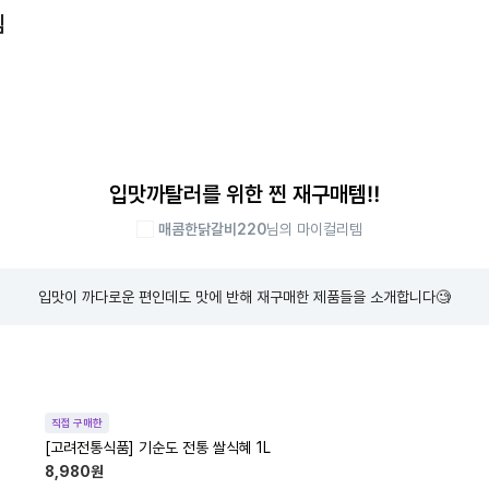
템
입맛까탈러를 위한 찐 재구매템‼️
매콤한닭갈비220
님의 마이컬리템
입맛이 까다로운 편인데도 맛에 반해 재구매한 제품들을 소개합니다🧐
직접 구매한
[고려전통식품] 기순도 전통 쌀식혜 1L
8,980
원