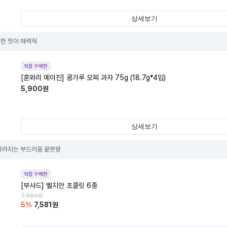
상세보기
한 맛이 매력적
직접 구매한
[훈와리 메이진] 콩가루 모찌 과자 75g (18.7g*4입)
5,900
원
상세보기
사라지는 부드러움 끝판왕
직접 구매한
[부샤드] 벨지안 초콜릿 6종
7,980
원
5
%
7,581
원