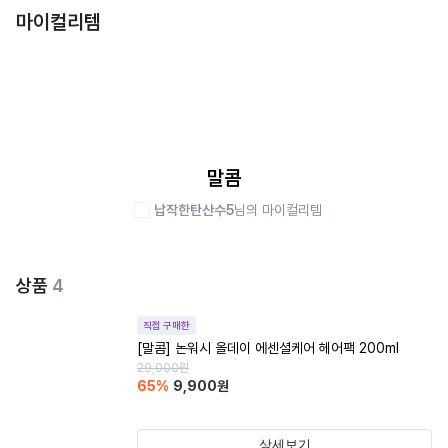
마이컬리템
말콤
납작한탄산수5
님의 마이컬리템
상품
4
직접 구매한
[말콤] 논워시 올데이 에센셜케어 헤어팩 200ml
29,000
원
65
%
9,900
원
상세보기