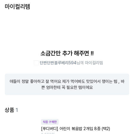
마이컬리템
소금간만 추가 해주면 !!
단짠단짠블루베리594
님의 마이컬리템
애들이 정말 좋아하고 잘 먹어요 제가 먹어봐도 맛있어서 쟁이는 템 , 바
쁜 엄마한테 꼭 필요한 템이에요
상품
1
직접 구매한
[푸디버디] 어린이 볶음밥 2개입 8종 (택2)