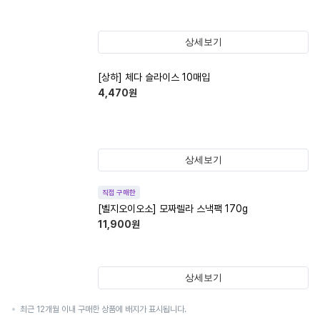
상세보기
[상하] 체다 슬라이스 10매입
4,470
원
상세보기
직접 구매한
[벨지오이오소] 모짜렐라 스낵팩 170g
11,900
원
상세보기
최근 12개월 이내 구매한 상품에 배지가 표시됩니다.