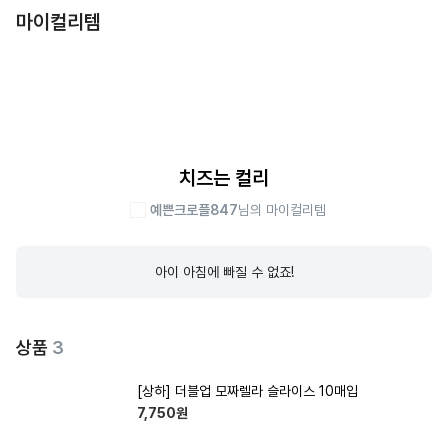
마이컬리템
치즈는 컬리
예쁜크로플847
님의 마이컬리템
아이 아침에 빠질 수 없죠!
상품
3
[상하] 더블업 모짜렐라 슬라이스 10매입
7,750
원