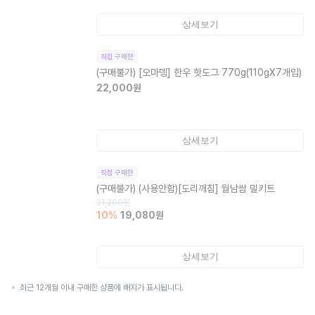
상세보기
직접 구매한
(구매불가)
[오마뎅] 한우 핫도그 770g(110gX7개입)
22,000
원
상세보기
직접 구매한
(구매불가)
(사용안함)[도리깨침] 월남쌈 밀키트
21,200
원
10
%
19,080
원
상세보기
최근 12개월 이내 구매한 상품에 배지가 표시됩니다.