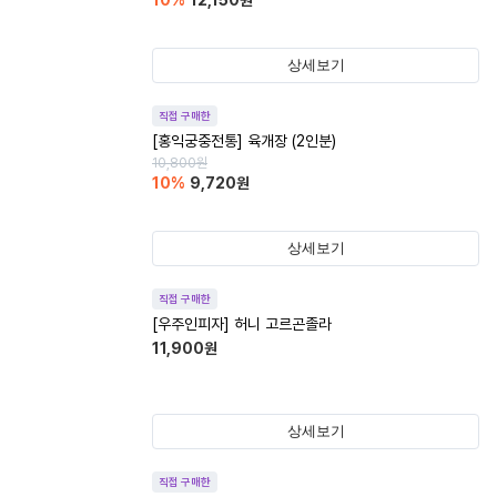
10
%
12,150
원
상세보기
직접 구매한
[홍익궁중전통] 육개장 (2인분)
10,800
원
10
%
9,720
원
상세보기
직접 구매한
[우주인피자] 허니 고르곤졸라
11,900
원
상세보기
직접 구매한