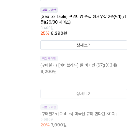
직접 구매한
[Sea to Table] 프리미엄 손질 생새우살 2종(택1)(냉
동)(26/30 사이즈)
8,400
원
25
%
6,290
원
상세보기
직접 구매한
(구매불가)
[바비브레드] 쌀 버거번 (67g X 3개)
6,200
원
상세보기
직접 구매한
(구매불가)
[Cuties] 미국산 큐티 만다린 800g
9,990
원
20
%
7,990
원