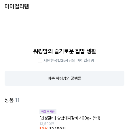
마이컬리템
워킹맘의 슬기로운 집밥 생활
시원한국밥354
님의 마이컬리템
바쁜 워킹맘의 꿀템들
상품
11
직접 구매한
[친정갈비] 양념돼지갈비 400g~ (택1)
13,500
원