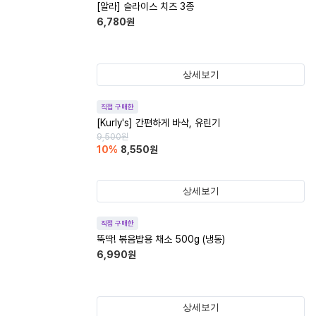
[알라] 슬라이스 치즈 3종
6,780
원
상세보기
직접 구매한
[Kurly's] 간편하게 바삭, 유린기
9,500
원
10
%
8,550
원
상세보기
직접 구매한
뚝딱! 볶음밥용 채소 500g (냉동)
6,990
원
상세보기