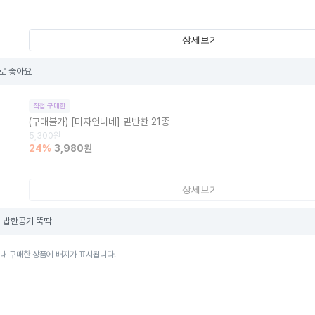
상세보기
로 좋아요
직접 구매한
(구매불가)
[미자언니네] 밑반찬 21종
5,300
원
24
%
3,980
원
상세보기
 밥한공기 뚝딱
이내 구매한 상품에 배지가 표시됩니다.