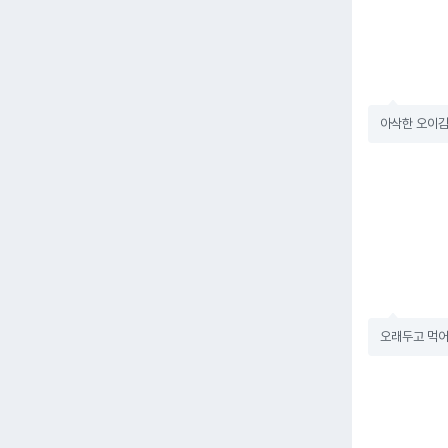
아삭한 오이
오래두고 먹어