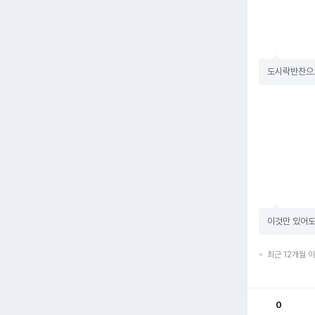
도시락반찬으
이것만 있어도
최근 12개월 
0