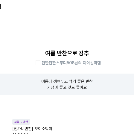
템
여름 반찬으로 강추
단짠단짠스무디508
님의 마이컬리템
여름에 쟁여두고 먹기 좋은 반찬

가성비 좋고 맛도 좋아요
직접 구매한
[진가네반찬] 오이소박이