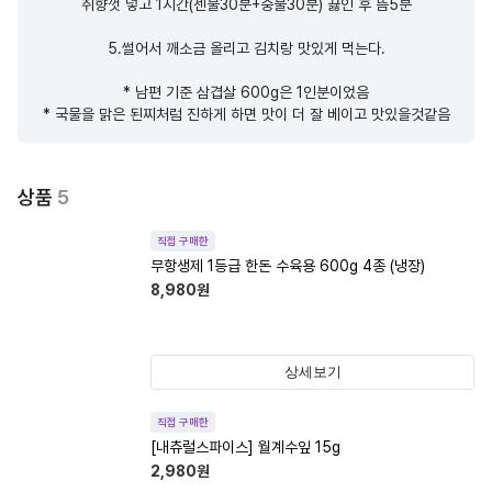
취향껏 넣고 1시간(센불30분+중불30분) 끓인 후 뜸5분

5.썰어서 깨소금 올리고 김치랑 맛있게 먹는다.

* 남편 기준 삼겹살 600g은 1인분이었음

* 국물을 맑은 된찌처럼 진하게 하면 맛이 더 잘 베이고 맛있을것같음
상품
5
직접 구매한
무항생제 1등급 한돈 수육용 600g 4종 (냉장)
8,980
원
상세보기
직접 구매한
[내츄럴스파이스] 월계수잎 15g
2,980
원