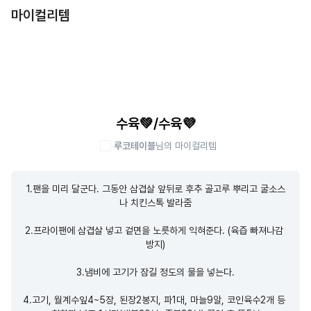
마이컬리템
수육💚/수육💜
루코테이블
님의 마이컬리템
1.팬을 미리 달군다. 그동안 삼겹살 앞뒤로 후추 골고루 뿌리고 굴소스
나 치킨스톡 발라줌

2.프라이팬에 삼겹살 넣고 겉면을 노릇하게 익혀준다. (육즙 빠져나감 
방지)

3.냄비에 고기가 잠길 정도의 물을 넣는다.

4.고기, 월계수잎4~5장, 된장2봉지, 파1대, 마늘9알, 코인육수2개 등 