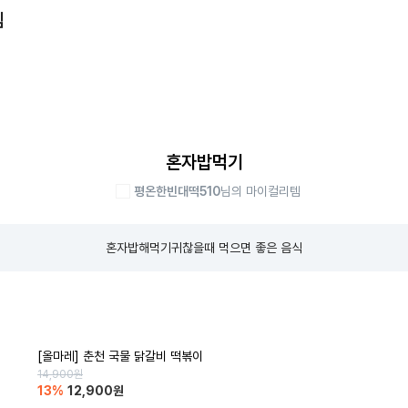
템
혼자밥먹기
평온한빈대떡510
님의 마이컬리템
혼자밥해먹기귀찮을때 먹으면 좋은 음식
[올마레] 춘천 국물 닭갈비 떡볶이
14,900
원
13
%
12,900
원