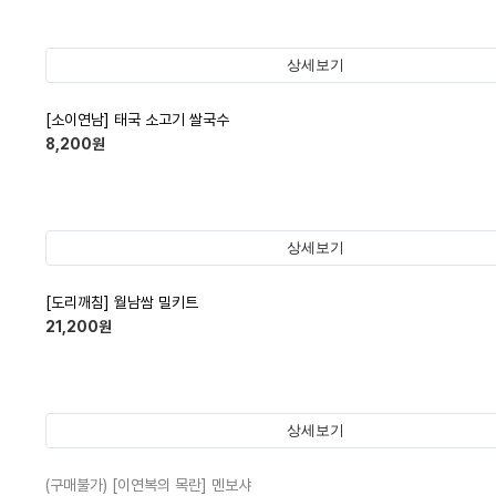
상세보기
[소이연남] 태국 소고기 쌀국수
8,200
원
상세보기
[도리깨침] 월남쌈 밀키트
21,200
원
상세보기
(구매불가)
[이연복의 목란] 멘보샤