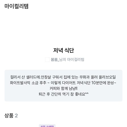
마이컬리템
저녁 식단
봄봄_
님의 마이컬리템
컬리서 산 샐러드에.안창살 구워서 집에 있는 무화과 올려 올리브오일 
화이트발사믹 소금 후추 ~ 이렇게 다이어트 저녁식단 10분만에 완성~ 

커피와 함께 냠냠!!

퇴근 후 간단히 먹기 참 좋네요^^
상품
2
직접 구매한