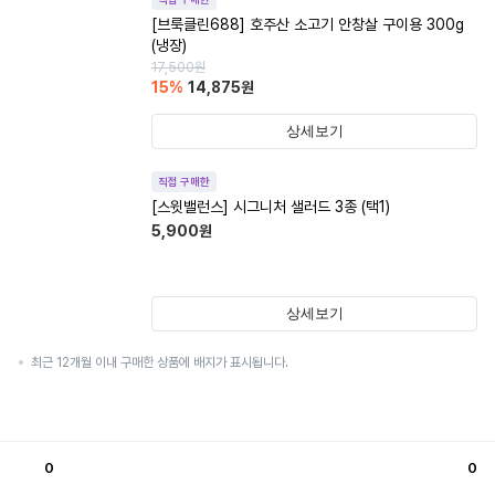
[브룩클린688] 호주산 소고기 안창살 구이용 300g
(냉장)
17,500
원
15
%
14,875
원
상세보기
직접 구매한
[스윗밸런스] 시그니처 샐러드 3종 (택1)
5,900
원
상세보기
최근 12개월 이내 구매한 상품에 배지가 표시됩니다.
0
0