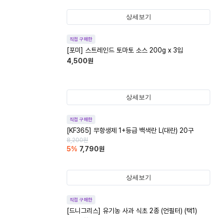
상세보기
직접 구매한
[포미] 스트레인드 토마토 소스 200g x 3입
4,500
원
상세보기
직접 구매한
[KF365] 무항생제 1+등급 백색란 L(대란) 20구
8,200
원
5
%
7,790
원
상세보기
직접 구매한
[드니그리스] 유기농 사과 식초 2종 (언필터) (택1)