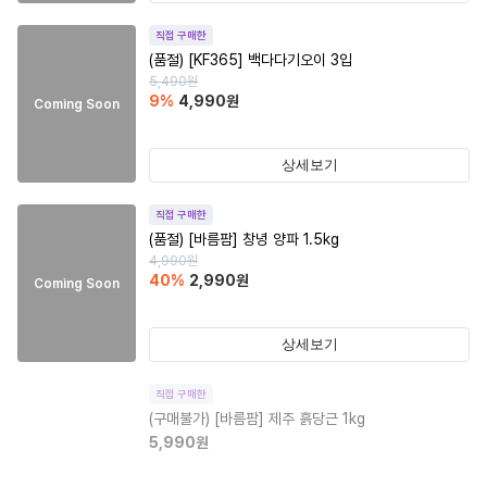
직접 구매한
(품절)
[KF365] 백다다기오이 3입
5,490
원
9
%
4,990
원
Coming Soon
상세보기
직접 구매한
(품절)
[바름팜] 창녕 양파 1.5kg
4,990
원
40
%
2,990
원
Coming Soon
상세보기
직접 구매한
(구매불가)
[바름팜] 제주 흙당근 1kg
5,990
원