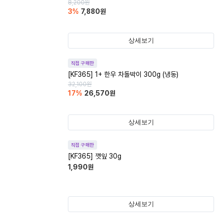
8,200
원
3
%
7,880
원
상세보기
직접 구매한
[KF365] 1+ 한우 차돌박이 300g (냉동)
32,100
원
17
%
26,570
원
상세보기
직접 구매한
[KF365] 깻잎 30g
1,990
원
상세보기