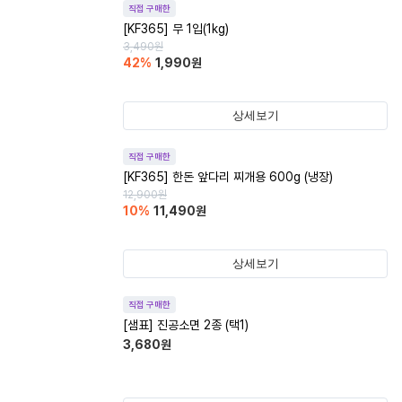
직접 구매한
[KF365] 무 1입(1kg)
3,490
원
42
%
1,990
원
상세보기
직접 구매한
[KF365] 한돈 앞다리 찌개용 600g (냉장)
12,900
원
10
%
11,490
원
상세보기
직접 구매한
[샘표] 진공소면 2종 (택1)
3,680
원