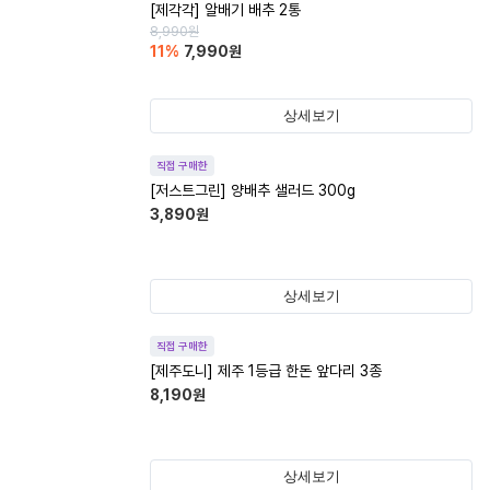
[제각각] 알배기 배추 2통
8,990
원
11
%
7,990
원
상세보기
직접 구매한
[저스트그린] 양배추 샐러드 300g
3,890
원
상세보기
직접 구매한
[제주도니] 제주 1등급 한돈 앞다리 3종
8,190
원
상세보기