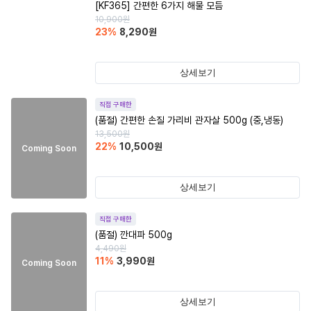
[KF365] 간편한 6가지 해물 모듬
10,900
원
23
%
8,290
원
상세보기
직접 구매한
(품절)
간편한 손질 가리비 관자살 500g (중,냉동)
13,500
원
22
%
10,500
원
Coming Soon
상세보기
직접 구매한
(품절)
깐대파 500g
4,490
원
11
%
3,990
원
Coming Soon
상세보기