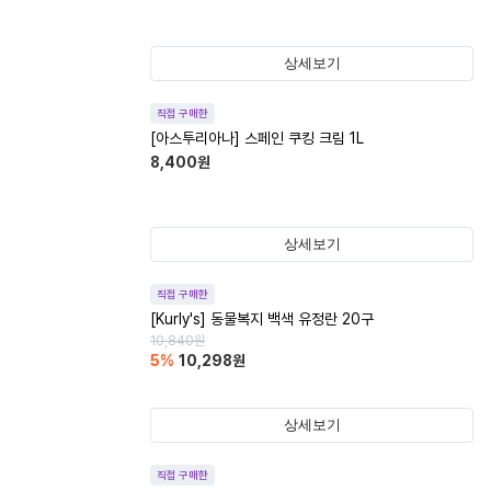
상세보기
직접 구매한
[아스투리아나] 스페인 쿠킹 크림 1L
8,400
원
상세보기
직접 구매한
[Kurly's] 동물복지 백색 유정란 20구
10,840
원
5
%
10,298
원
상세보기
직접 구매한