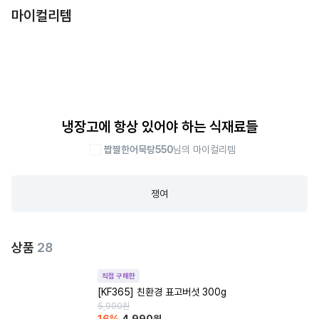
마이컬리템
냉장고에 항상 있어야 하는 식재료들
짭짤한어묵탕550
님의 마이컬리템
쟁여
상품
28
직접 구매한
[KF365] 친환경 표고버섯 300g
5,990
원