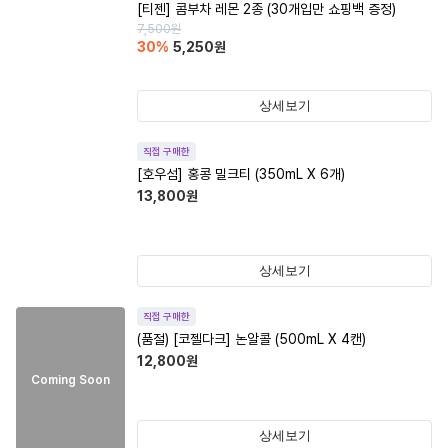
[티젠] 콤부차 레몬 2종 (30개입만 쇼핑백 증정)
7,500
원
30
%
5,250
원
상세보기
직접 구매한
[호우섬] 홍콩 밀크티 (350mL X 6개)
13,800
원
상세보기
직접 구매한
(품절)
[코젤다크] 논알콜 (500mL X 4캔)
12,800
원
Coming Soon
상세보기