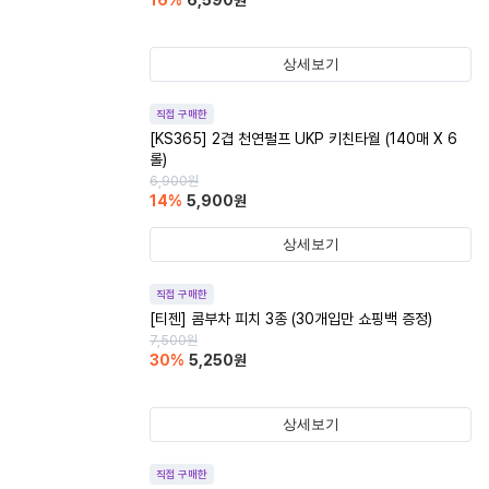
16
%
6,590
원
상세보기
직접 구매한
[KS365] 2겹 천연펄프 UKP 키친타월 (140매 X 6
롤)
6,900
원
14
%
5,900
원
상세보기
직접 구매한
[티젠] 콤부차 피치 3종 (30개입만 쇼핑백 증정)
7,500
원
30
%
5,250
원
상세보기
직접 구매한