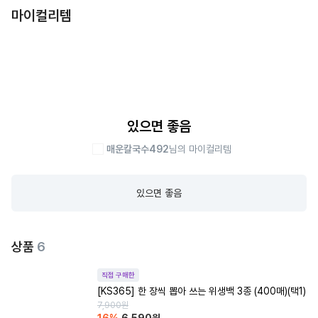
마이컬리템
있으면 좋음
매운칼국수492
님의 마이컬리템
있으면 좋음
상품
6
직접 구매한
[KS365] 한 장씩 뽑아 쓰는 위생백 3종 (400매)(택1)
7,900
원