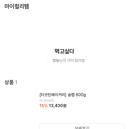
마이컬리템
먹고싶다
영뇽
님의 마이컬리템
상품
1
[타르틴베이커리] 슬랩 600g
15,800
원
15
%
13,430
원
상세보기