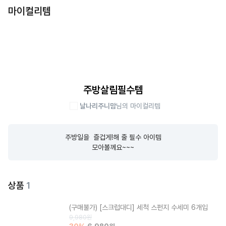
마이컬리템
주방살림필수템
날나리주니맘
님의 마이컬리템
주방일을  즐겁게!해 줄 필수 아이템

모아볼께요~~~
상품
1
(구매불가)
[스크럽대디] 세척 스펀지 수세미 6개입
9,980
원