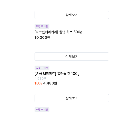
상세보기
직접 구매한
[타르틴베이커리] 월넛 하프 500g
10,300
원
상세보기
직접 구매한
[존쿡 델리미트] 홀머슬 햄 100g
4,980
원
10
%
4,480
원
상세보기
직접 구매한