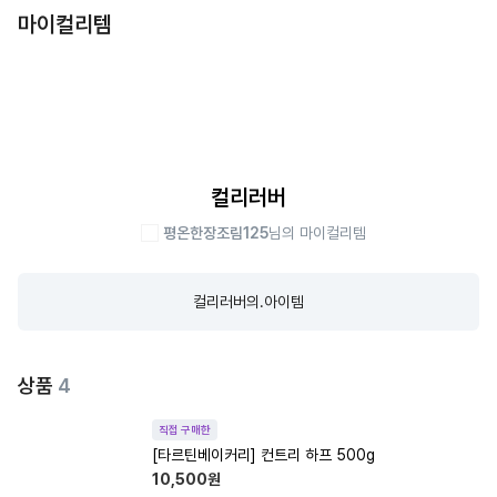
마이컬리템
컬리러버
평온한장조림125
님의 마이컬리템
컬리러버의.아이템
상품
4
직접 구매한
[타르틴베이커리] 컨트리 하프 500g
10,500
원