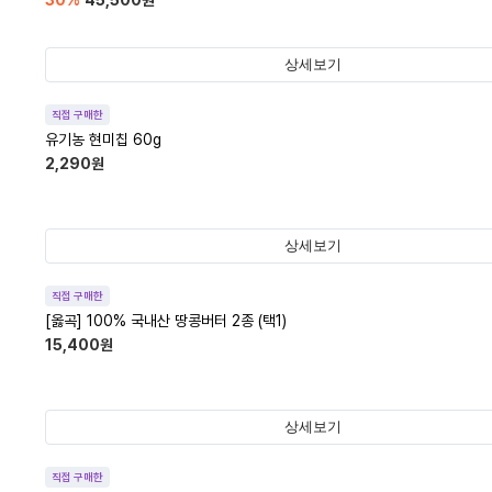
30
%
45,500
원
상세보기
직접 구매한
유기농 현미칩 60g
2,290
원
상세보기
직접 구매한
[옳곡] 100% 국내산 땅콩버터 2종 (택1)
15,400
원
상세보기
직접 구매한