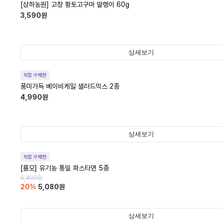
[상하농원] 고창 황토고구마 말랭이 60g
3,590
원
상세보기
직접 구매한
풍미가득 베이비케일 샐러드믹스 2종
4,990
원
상세보기
직접 구매한
[룸모] 유기농 통밀 파스타면 5종
6,400
원
20
%
5,080
원
상세보기