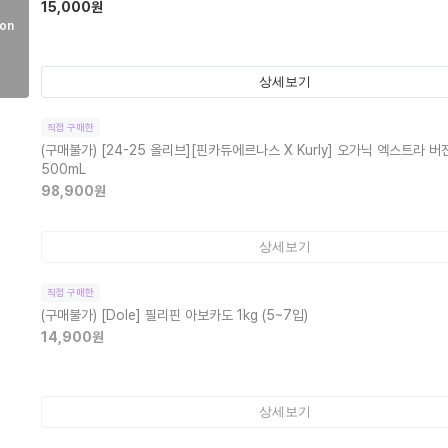
15,000
원
on
상세보기
직접 구매한
(구매불가)
[24-25 올리브][핀카듀에르나스 X Kurly] 오가닉 엑스트라 
500mL
98,900
원
상세보기
직접 구매한
(구매불가)
[Dole] 필리핀 아보카도 1kg (5~7입)
14,900
원
상세보기