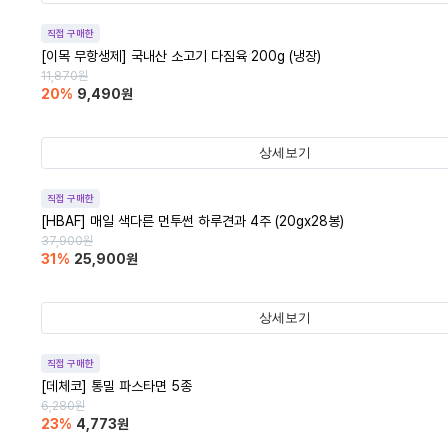
직접 구매한
[이목 무항생제] 국내산 소고기 다짐육 200g (냉장)
11,870
원
20
%
9,490
원
상세보기
직접 구매한
[HBAF] 매일 색다른 먼투썬 하루견과 4주 (20gx28봉)
37,900
원
31
%
25,900
원
상세보기
직접 구매한
[데체코] 통밀 파스타면 5종
6,280
원
23
%
4,773
원