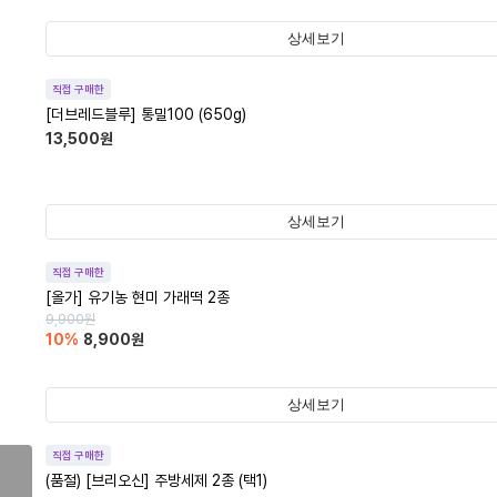
상세보기
직접 구매한
[더브레드블루] 통밀100 (650g)
13,500
원
상세보기
직접 구매한
[올가] 유기농 현미 가래떡 2종
9,900
원
10
%
8,900
원
상세보기
직접 구매한
(품절)
[브리오신] 주방세제 2종 (택1)