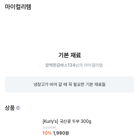
마이컬리템
기본 재료
깜찍한감바스134
님의 마이컬리템
냉장고가 비어 갈 때 꼭 필요한 기본 재료들
상품
6
[Kurly's] 국산콩 두부 300g
2,200
원
10
%
1,980
원