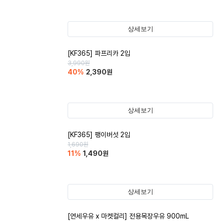
상세보기
[KF365] 파프리카 2입
3,990
원
40
%
2,390
원
상세보기
[KF365] 팽이버섯 2입
1,690
원
11
%
1,490
원
상세보기
[연세우유 x 마켓컬리] 전용목장우유 900mL