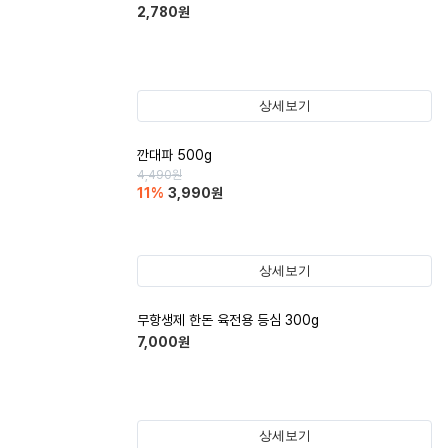
2,780
원
상세보기
깐대파 500g
4,490
원
11
%
3,990
원
상세보기
무항생제 한돈 육전용 등심 300g
7,000
원
상세보기