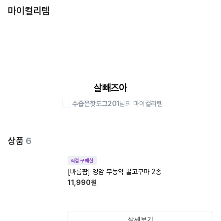
마이컬리템
살빼즈아
수줍은핫도그201
님의 마이컬리템
상품
6
직접 구매한
[바름팜] 영암 무농약 꿀고구마 2종
11,990
원
상세보기