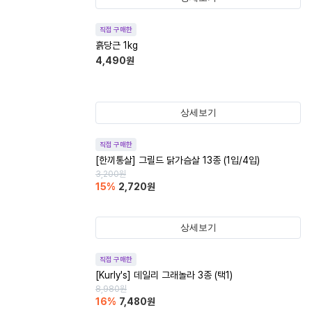
직접 구매한
흙당근 1kg
4,490
원
상세보기
직접 구매한
[한끼통살] 그릴드 닭가슴살 13종 (1입/4입)
3,200
원
15
%
2,720
원
상세보기
직접 구매한
[Kurly's] 데일리 그래놀라 3종 (택1)
8,980
원
16
%
7,480
원