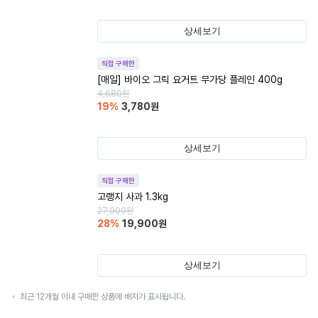
상세보기
직접 구매한
[매일] 바이오 그릭 요거트 무가당 플레인 400g
4,680
원
19
%
3,780
원
상세보기
직접 구매한
고랭지 사과 1.3kg
27,900
원
28
%
19,900
원
상세보기
최근 12개월 이내 구매한 상품에 배지가 표시됩니다.