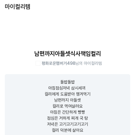
마이컬리템
남편까지아들셋식사책임컬리
평화로운햄버거498
님의 마이컬리템
돌밥돌밥

아침점심저녁 삼시세끼 

컬리에게 도움받아 챙겨먹기

남편까지 아들셋

컬리로 먹여살려요

아침은 간단하게 빵빵

점심은 거하게 찌개 국 탕

저녁은 고기고기고기고기

컬리 덕분에 살아요