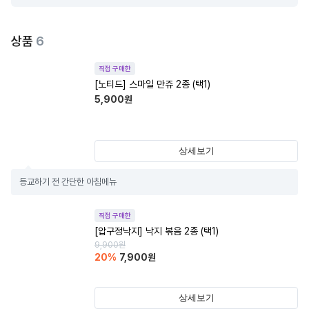
상품
6
직접 구매한
[노티드] 스마일 만쥬 2종 (택1)
5,900
원
상세보기
등교하기 전 간단한 아침메뉴
직접 구매한
[압구정낙지] 낙지 볶음 2종 (택1)
9,900
원
20
%
7,900
원
상세보기