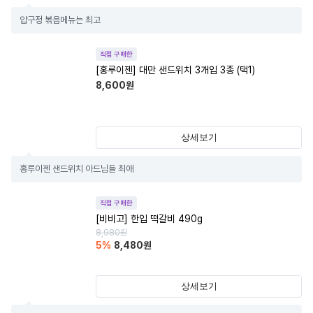
압구정 볶음메뉴는 최고
직접 구매한
[홍루이젠] 대만 샌드위치 3개입 3종 (택1)
8,600
원
상세보기
홍루이젠 샌드위치 아드님들 최애
직접 구매한
[비비고] 한입 떡갈비 490g
8,980
원
5
%
8,480
원
상세보기