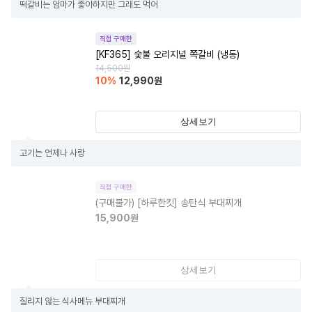
떡갈비는 엄마가 좋아하지만 그래도 먹어
직접 구매한
[KF365] 숯불 오리지널 쪽갈비 (냉동)
14,500
원
10
%
12,990
원
상세보기
고기는 언제나 사랑
직접 구매한
(구매불가)
[하루한킷] 송탄식 부대찌개
15,900
원
상세보기
질리지 않는 식사메뉴 부대찌개