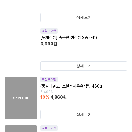
상세보기
직접 구매한
[도제식빵] 촉촉한 생식빵 2종 (택1)
6,990
원
상세보기
직접 구매한
(품절)
[밀도] 로얄저지우유식빵 480g
5,400
원
10
%
4,860
원
Sold Out
상세보기
직접 구매한