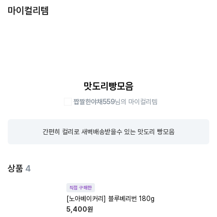
마이컬리템
맛도리빵모음
짭짤한야채559
님의 마이컬리템
간편히 컬리로 새벽배송받을수 있는 맛도리 빵모음
상품
4
직접 구매한
[노아베이커리] 블루베리번 180g
5,400
원