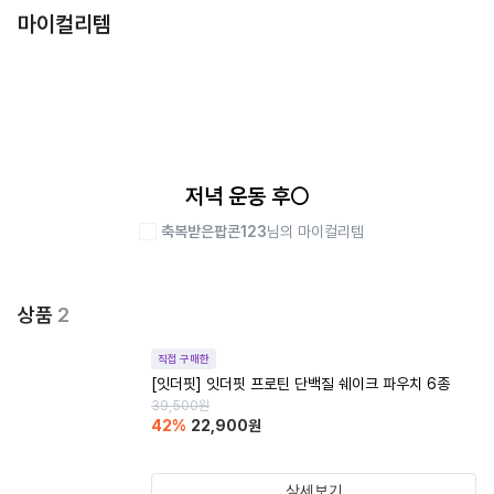
마이컬리템
저녁 운동 후🌕
축복받은팝콘123
님의 마이컬리템
상품
2
직접 구매한
[잇더핏] 잇더핏 프로틴 단백질 쉐이크 파우치 6종
39,500
원
42
%
22,900
원
상세보기