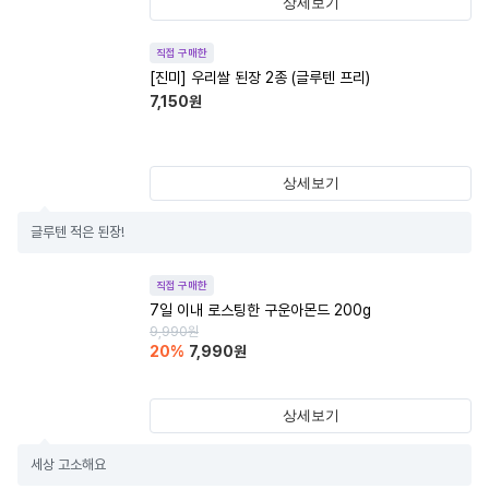
상세보기
직접 구매한
[진미] 우리쌀 된장 2종 (글루텐 프리)
7,150
원
상세보기
글루텐 적은 된장!
직접 구매한
7일 이내 로스팅한 구운아몬드 200g
9,990
원
20
%
7,990
원
상세보기
세상 고소해요