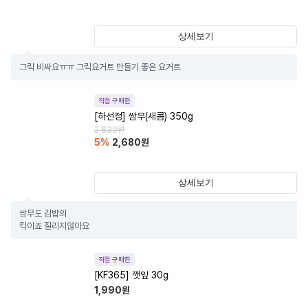
상세보기
그릭 비싸요ㅠㅠ 그릭요거트 만들기 좋은 요거트
직접 구매한
[하선정] 쌈무(새콤) 350g
2,830
원
5
%
2,680
원
상세보기
쌈무도 김밥의

킥이죠 질리지않아요
직접 구매한
[KF365] 깻잎 30g
1,990
원