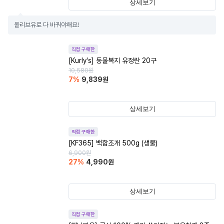
상세보기
올리브유로 다 바꿔야해요!
직접 구매한
[Kurly's] 동물복지 유정란 20구
10,580
원
7
%
9,839
원
상세보기
직접 구매한
[KF365] 백합조개 500g (생물)
6,900
원
27
%
4,990
원
상세보기
직접 구매한