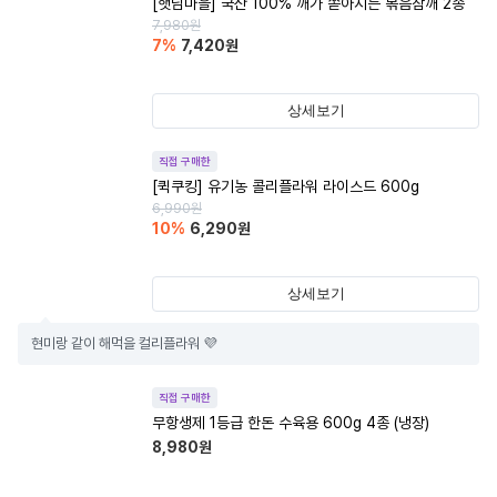
[햇님마을] 국산 100% 깨가 쏟아지는 볶음참깨 2종
7,980
원
7
%
7,420
원
상세보기
직접 구매한
[퀵쿠킹] 유기농 콜리플라워 라이스드 600g
6,990
원
10
%
6,290
원
상세보기
현미랑 같이 해먹을 컬리플라워 💜
직접 구매한
무항생제 1등급 한돈 수육용 600g 4종 (냉장)
8,980
원