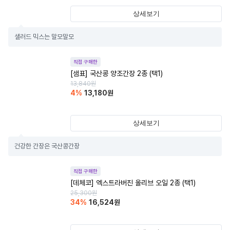
상세보기
샐러드 믹스는 말모말모
직접 구매한
[샘표] 국산콩 양조간장 2종 (택1)
13,840
원
4
%
13,180
원
상세보기
건강한 간장은 국산콩간장
직접 구매한
[데체코] 엑스트라버진 올리브 오일 2종 (택1)
25,300
원
34
%
16,524
원