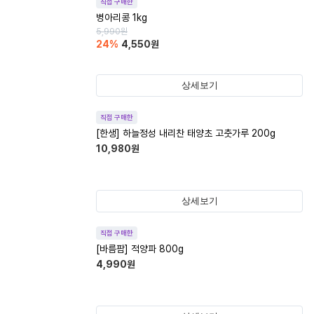
직접 구매한
병아리콩 1kg
5,990
원
24
%
4,550
원
상세보기
직접 구매한
[한생] 하늘정성 내리찬 태양초 고춧가루 200g
10,980
원
상세보기
직접 구매한
[바름팜] 적양파 800g
4,990
원