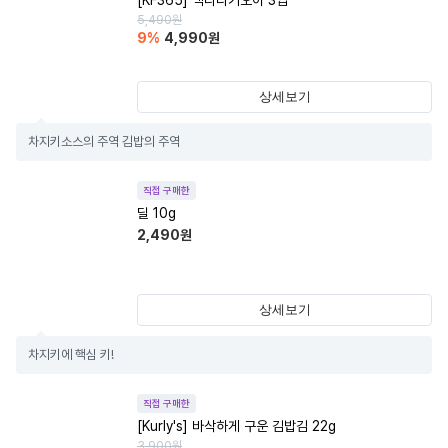
[KF365] 백다다기오이 3입
5,490
원
9
%
4,990
원
상세보기
차지키소스의 주역 김밥의 주역
직접 구매한
딜 10g
2,490
원
상세보기
차지키에 핵심 키!
직접 구매한
[Kurly's] 바삭하게 구운 김밥김 22g
3,900
원