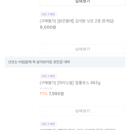
상세보기
직접 구매한
(구매불가)
[맑은물에] 김석원 낫또 2종 (8개입)
9,000
원
상세보기
낫또는 비빔밥에 꼭 넣어보아요 포만감 대박
직접 구매한
(구매불가)
[마이노멀] 알룰로스 485g
8,980
원
11
%
7,980
원
상세보기
직접 구매한