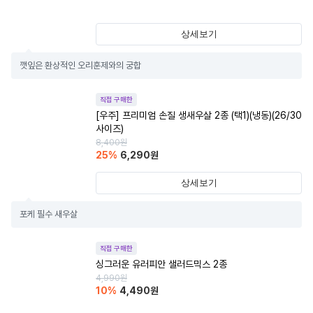
상세보기
깻잎은 환상적인 오리훈제와의 궁합
직접 구매한
[우주] 프리미엄 손질 생새우살 2종 (택1)(냉동)(26/30
사이즈)
8,400
원
25
%
6,290
원
상세보기
포케 필수 새우살
직접 구매한
싱그러운 유러피안 샐러드믹스 2종
4,990
원
10
%
4,490
원