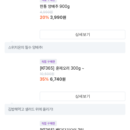
한통 양배추 900g
4,990
원
20
%
3,990
원
상세보기
스위치온의 필수 양배추!
직접 구매한
[KF365] 훈제오리 300g ~
10,500
원
35
%
6,740
원
상세보기
김밥해먹고 샐러드 위에 올리기!
직접 구매한