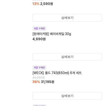
13
%
2,590
원
상세보기
직접 구매한
[원에이커팜] 베이비케일 30g
4,690
원
상세보기
직접 구매한
[WECK] 몰드 743(850ml) 6개 세트
49,250
원
36
%
31,195
원
상세보기