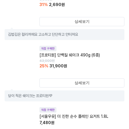
31
%
2,690
원
상세보기
김밥김은 컬리꺼에요 고소하고 단단하고 안터져요
직접 구매한
[프로티원] 단백질 쉐이크 490g (6종)
43,000
원
25
%
31,900
원
상세보기
당이 적은 쉐이크는 프로티원💜
직접 구매한
[서울우유] 더 진한 순수 플레인 요거트 1.8L
7,480
원