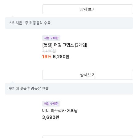
상세보기
스위치온 1주 허용음식 수육!
직접 구매한
[동원] 더킹 크랩스 (2개입)
7,480
원
16
%
6,280
원
상세보기
포케에 넣을 함량높은 크랩
직접 구매한
미니 파프리카 200g
3,690
원