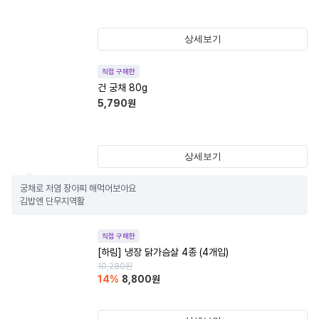
상세보기
직접 구매한
건 궁채 80g
5,790
원
상세보기
궁채로 저염 장아찌 해먹어보아요 

김밥엔 단무지역활
직접 구매한
[하림] 냉장 닭가슴살 4종 (4개입)
10,280
원
14
%
8,800
원