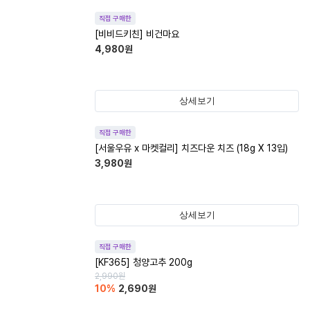
직접 구매한
[비비드키친] 비건마요
4,980
원
상세보기
직접 구매한
[서울우유 x 마켓컬리] 치즈다운 치즈 (18g X 13입)
3,980
원
상세보기
직접 구매한
[KF365] 청양고추 200g
2,990
원
10
%
2,690
원