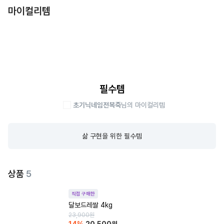
마이컬리템
필수템
초기닉네임전복죽
님의 마이컬리템
삶 구현을 위한 필수템
상품
5
직접 구매한
달보드레쌀 4kg
23,900
원