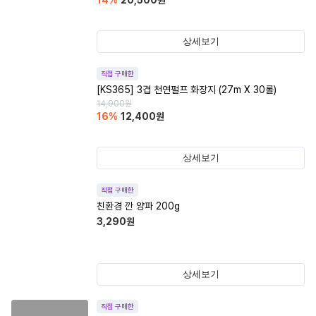
14
%
20,500
원
상세보기
직접 구매한
[KS365] 3겹 천연펄프 화장지 (27m X 30롤)
14,900
원
16
%
12,400
원
상세보기
직접 구매한
친환경 깐 양파 200g
3,290
원
상세보기
직접 구매한