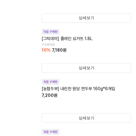
상세보기
직접 구매한
[그릭데이] 플레인 요거트 1.8L
7,980
원
10
%
7,180
원
상세보기
직접 구매한
[농협두부] 내린천 원당 연두부 160g*6개입
7,200
원
상세보기
직접 구매한