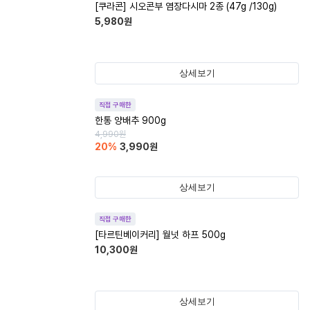
[쿠라콘] 시오콘부 염장다시마 2종 (47g /130g)
5,980
원
상세보기
직접 구매한
한통 양배추 900g
4,990
원
20
%
3,990
원
상세보기
직접 구매한
[타르틴베이커리] 월넛 하프 500g
10,300
원
상세보기