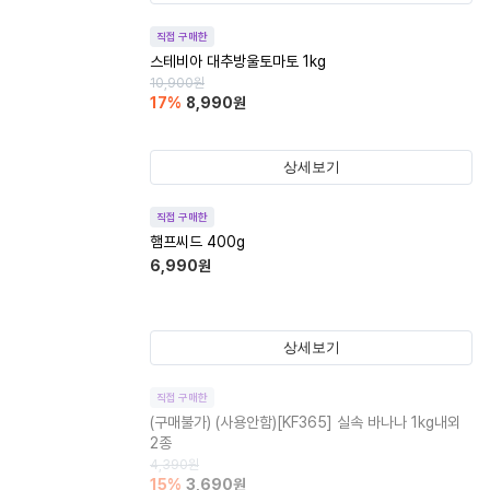
직접 구매한
스테비아 대추방울토마토 1kg
10,900
원
17
%
8,990
원
상세보기
직접 구매한
햄프씨드 400g
6,990
원
상세보기
직접 구매한
(구매불가)
(사용안함)[KF365] 실속 바나나 1kg내외
2종
4,390
원
15
%
3,690
원