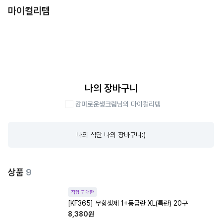
마이컬리템
나의 장바구니
감미로운생크림
님의 마이컬리템
나의 식단 나의 장바구니:)
상품
9
직접 구매한
[KF365] 무항생제 1+등급란 XL(특란) 20구
8,380
원