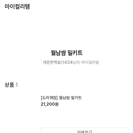
마이컬리템
월남쌈 밀키트
개운한백설기434
님의 마이컬리템
상품
1
[도리깨침] 월남쌈 밀키트
21,200
원
상세보기