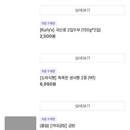
상세보기
직접 구매한
[Kurly's] 국산콩 2컵두부 (150g*2컵)
2,500
원
상세보기
직접 구매한
[도제식빵] 촉촉한 생식빵 2종 (택1)
6,990
원
상세보기
직접 구매한
(품절)
[거대곰탕] 곰탕