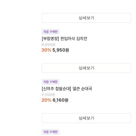
상세보기
직접 구매한
[부침명장] 한입아삭 김치전
8,500
원
30
%
5,950
원
상세보기
직접 구매한
[신의주 찹쌀순대] 얼큰 순대국
7,700
원
20
%
6,160
원
상세보기
직접 구매한