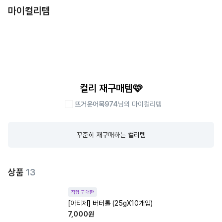
마이컬리템
컬리 재구매템🩷
뜨거운어묵974
님의 마이컬리템
꾸준히 재구매하는 컬리템
상품
13
직접 구매한
[아티제] 버터롤 (25gX10개입)
7,000
원