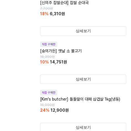
[신의주 찹쌀순대] 찹쌀 순대국
7,700
원
18
%
6,310
원
상세보기
직접 구매한
[숭의가든] 옛날 소 불고기
16,390
원
10
%
14,751
원
상세보기
직접 구매한
[Kim's butcher] 돌돌말이 대패 삼겹살 1kg(냉동)
16,990
원
24
%
12,900
원
상세보기