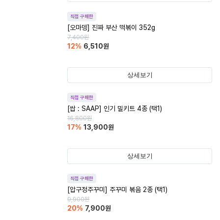
직접 구매한
[오마뎅] 진짜 부산 떡볶이 352g
7,400
원
12
%
6,510
원
상세보기
직접 구매한
[쌉 : SAAP] 인기 밀키트 4종 (택1)
16,800
원
17
%
13,900
원
상세보기
직접 구매한
[압구정주꾸미] 주꾸미 볶음 2종 (택1)
9,900
원
20
%
7,900
원