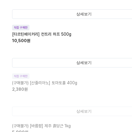
상세보기
직접 구매한
[타르틴베이커리] 컨트리 하프 500g
10,500
원
상세보기
직접 구매한
(구매불가)
[산줄리아노] 토마토홀 400g
2,380
원
상세보기
(구매불가)
[바름팜] 제주 흙당근 1kg