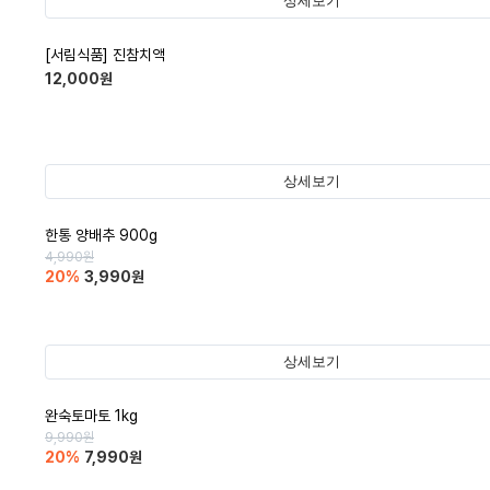
상세보기
[서림식품] 진참치액
12,000
원
상세보기
한통 양배추 900g
4,990
원
20
%
3,990
원
상세보기
완숙토마토 1kg
9,990
원
20
%
7,990
원