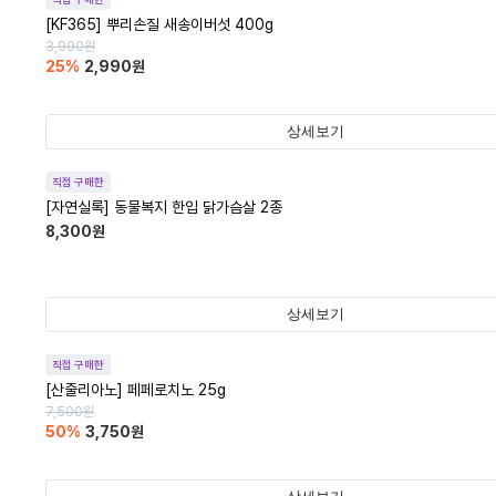
[KF365] 뿌리손질 새송이버섯 400g
3,990
원
25
%
2,990
원
상세보기
직접 구매한
[자연실록] 동물복지 한입 닭가슴살 2종
8,300
원
상세보기
직접 구매한
[산줄리아노] 페페로치노 25g
7,500
원
50
%
3,750
원