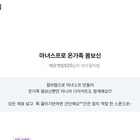
템
마녀스프로 온가족 몸보신
매운깻잎825
님의 마이컬리템
컬리템으로 마녀스프 만들어

온가족 몸보신뿐만 아니라 다이어트도 함께해요♡

모든 재료 넣고  푹 끓이기만하면 간단해요^^간은 참치 액젖 한 스푼으로~
직접 구매한