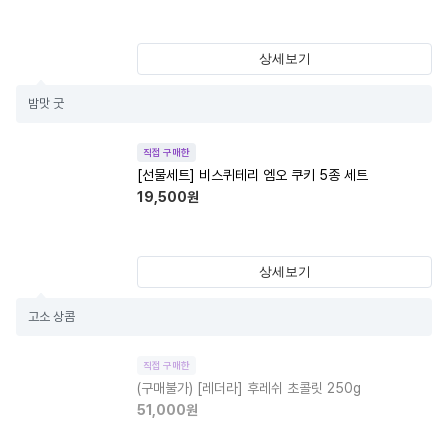
상세보기
밤맛 굿
직접 구매한
[선물세트] 비스퀴테리 엠오 쿠키 5종 세트
19,500
원
상세보기
고소 상콤
직접 구매한
(구매불가)
[레더라] 후레쉬 초콜릿 250g
51,000
원