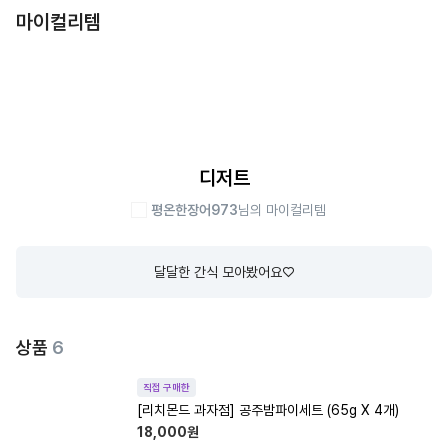
마이컬리템
디저트
평온한장어973
님의 마이컬리템
달달한 간식 모아봤어요♡
상품
6
직접 구매한
[리치몬드 과자점] 공주밤파이세트 (65g X 4개)
18,000
원