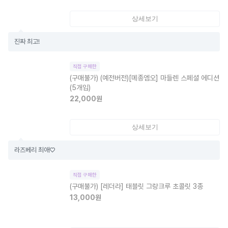
상세보기
진짜 최고!
직접 구매한
(구매불가)
(예전버전)[메종엠오] 마들렌 스페셜 에디션
(5개입)
22,000
원
상세보기
라즈베리 최애♡
직접 구매한
(구매불가)
[레더라] 태블릿 그랑크루 초콜릿 3종
13,000
원